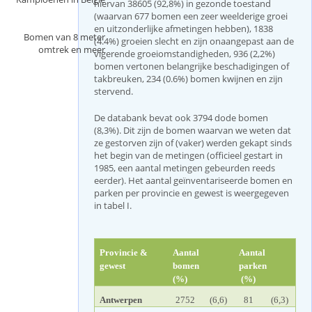
hiervan 38605 (92,8%) in gezonde toestand
v
(waarvan 677 bomen een zeer weelderige groei
e
en uitzonderlijke afmetingen hebben), 1838
t
Bomen van 8 meter
(4.4%) groeien slecht en zijn onaangepast aan de
a
omtrek en meer
vigerende groeiomstandigheden, 936 (2,2%)
b
bomen vertonen belangrijke beschadigingen of
)
takbreuken, 234 (0.6%) bomen kwijnen en zijn
stervend.
De databank bevat ook 3794 dode bomen
(8,3%). Dit zijn de bomen waarvan we weten dat
ze gestorven zijn of (vaker) werden gekapt sinds
het begin van de metingen (officieel gestart in
1985, een aantal metingen gebeurden reeds
eerder). Het aantal geïnventariseerde bomen en
parken per provincie en gewest is weergegeven
in tabel I.
Provincie &
Aantal
Aantal
gewest
bomen
parken
(%)
(%)
Antwerpen
2752
(6,6)
81
(6,3)