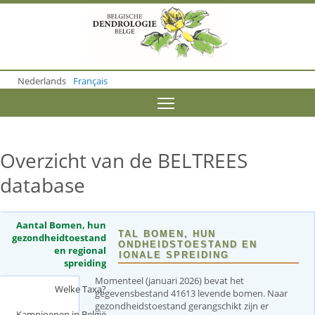
S
k
i
p
t
o
Nederlands
Français
m
a
Toggle menu visibility
i
n
c
o
Overzicht van de BELTREES
n
t
database
e
n
t
Aantal Bomen, hun
AANTAL BOMEN, HUN
gezondheidtoestand
GEZONDHEIDSTOESTAND EN
en regional
REGIONALE SPREIDING
spreiding
(
a
Momenteel (januari 2026) bevat het
c
Welke Taxa?
gegevensbestand 41613 levende bomen. Naar
t
gezondheidstoestand gerangschikt zijn er
i
Kampioenen in België