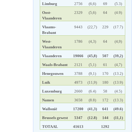
Limburg
2756
(6,6)
69
(5.3)
Oost-
2329
(5,6)
64
(4.9)
Vlaanderen
Vlaams-
9443
(22,7)
229
(17.7)
Brabant
West-
1786
(4,3)
64
(4,9)
Vlaanderen
Vlaanderen
19066
(45,8)
507
(39,2)
Waals-Brabant
2121
(5,1)
61
(4,7)
Henegouwen
3788
(9,1)
170
(13.2)
Luik
4973
(11,9)
180
(13.9)
Luxemburg
2660
(6.4)
58
(4.5)
Namen
3658
(8.8)
172
(13.3)
Wallonië
17200
(41,3)
641
(49.6)
Brussels gewest
5347
(12.8)
144
(11,1)
TOTAAL
41613
1292