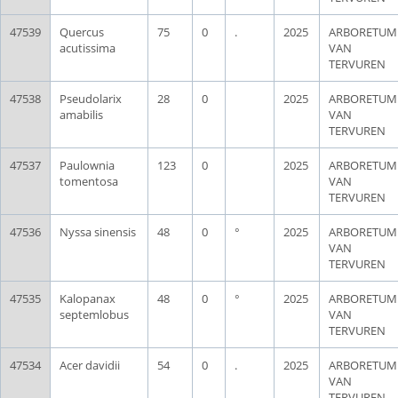
47539
Quercus
75
0
.
2025
ARBORETUM
acutissima
VAN
TERVUREN
47538
Pseudolarix
28
0
2025
ARBORETUM
amabilis
VAN
TERVUREN
47537
Paulownia
123
0
2025
ARBORETUM
tomentosa
VAN
TERVUREN
47536
Nyssa sinensis
48
0
°
2025
ARBORETUM
VAN
TERVUREN
47535
Kalopanax
48
0
°
2025
ARBORETUM
septemlobus
VAN
TERVUREN
47534
Acer davidii
54
0
.
2025
ARBORETUM
VAN
TERVUREN