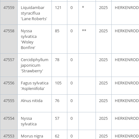
47559
Liquidambar
121
0
*
2025
HERKENROD
styraciflua
'Lane Roberts'
47558
Nyssa
85
0
**
2025
HERKENROD
sylvatica
'Wisley
Bonfire'
47557
Cercidiphyllum
78
0
2025
HERKENROD
japonicum
'Strawberry'
47556
Fagus sylvatica
105
0
2025
HERKENROD
'Aspleniifolia'
47555
Alnus nitida
76
0
2025
HERKENROD
47554
Nyssa
57
0
2025
HERKENROD
sylvatica
47553
Morus nigra
62
0
2025
HERKENROD