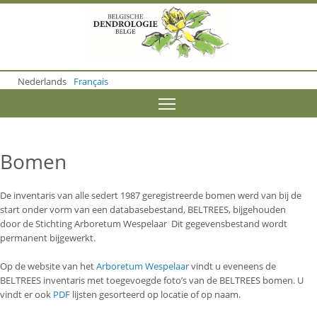
S
k
i
p
t
o
Nederlands
Français
m
a
Toggle menu visibility
i
n
c
o
Bomen
n
t
e
De inventaris van alle sedert 1987 geregistreerde bomen werd van bij de
n
start onder vorm van een databasebestand, BELTREES, bijgehouden
t
door de Stichting Arboretum Wespelaar Dit gegevensbestand wordt
permanent bijgewerkt.
Op de website van het
Arboretum Wespelaar
vindt u eveneens de
BELTREES inventaris met toegevoegde foto’s van de BELTREES bomen. U
vindt er ook
PDF
lijsten gesorteerd op locatie of op naam.