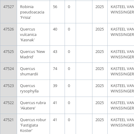
47527
Robinia
56
0
2025
KASTEEL VA
pseudoacacia
WINSSINGER
'Frisia'
47526
Quercus
40
0
2025
KASTEEL VA
vulcanica
WINSSINGER
'Kasnak'
47525
Quercus 'New
43
0
2025
KASTEEL VA
Madrid'
WINSSINGER
47524
Quercus
74
0
2025
KASTEEL VA
shumardii
WINSSINGER
47523
Quercus
39
0
2025
KASTEEL VA
rysophylla
WINSSINGER
47522
Quercus rubra
41
0
2025
KASTEEL VA
'Akatere'
WINSSINGER
47521
Quercus robur
41
0
2025
KASTEEL VA
'Fastigiata
WINSSINGER
Koster'