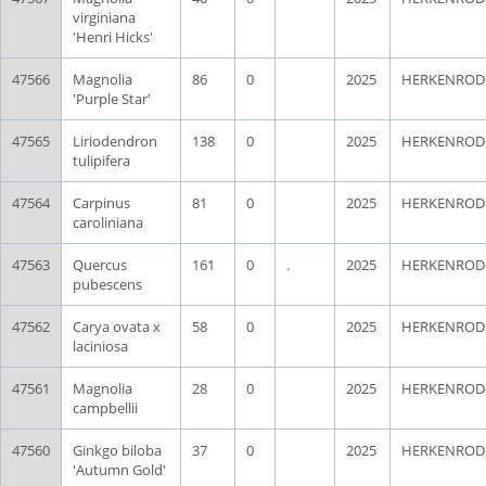
virginiana
'Henri Hicks'
47566
Magnolia
86
0
2025
HERKENROD
'Purple Star'
47565
Liriodendron
138
0
2025
HERKENROD
tulipifera
47564
Carpinus
81
0
2025
HERKENROD
caroliniana
47563
Quercus
161
0
.
2025
HERKENROD
pubescens
47562
Carya ovata x
58
0
2025
HERKENROD
laciniosa
47561
Magnolia
28
0
2025
HERKENROD
campbellii
47560
Ginkgo biloba
37
0
2025
HERKENROD
'Autumn Gold'