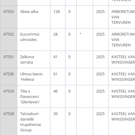
47533
Abies alba
128
0
2025
ARBORETUM
VAN
TERVUREN
47532
Eucommia
28
0
°
2025
ARBORETUM
ulmoides
VAN
TERVUREN
47531
Zelkova
41
0
2025
KASTEEL VA
serrata
WINSSINGER
47530
Ulmus laevis
61
0
2025
KASTEEL VA
'Helena'
WINSSINGER
47529
Tilia x
46
0
2025
KASTEEL VA
flavescens
WINSSINGER
'Glenleven'
47528
Tetradium
39
0
2025
KASTEEL VA
daniellii
WINSSINGER
Hupehense
Group