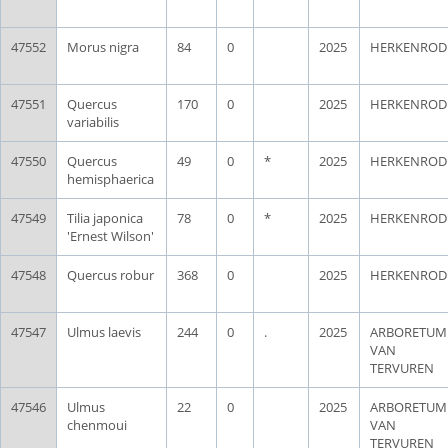
47552
Morus nigra
84
0
2025
HERKENROD
47551
Quercus
170
0
2025
HERKENROD
variabilis
47550
Quercus
49
0
*
2025
HERKENROD
hemisphaerica
47549
Tilia japonica
78
0
*
2025
HERKENROD
'Ernest Wilson'
47548
Quercus robur
368
0
2025
HERKENROD
47547
Ulmus laevis
244
0
.
2025
ARBORETUM
VAN
TERVUREN
47546
Ulmus
22
0
2025
ARBORETUM
chenmoui
VAN
TERVUREN