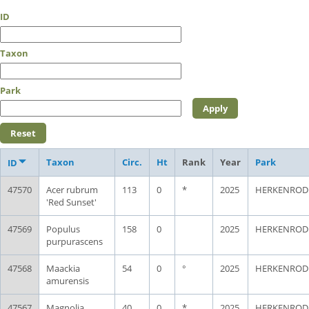
ID
Taxon
Park
Taxon
Circ.
Ht
Rank
Year
Park
ID
47570
Acer rubrum
113
0
*
2025
HERKENROD
'Red Sunset'
47569
Populus
158
0
2025
HERKENROD
purpurascens
47568
Maackia
54
0
°
2025
HERKENROD
amurensis
47567
Magnolia
40
0
*
2025
HERKENROD