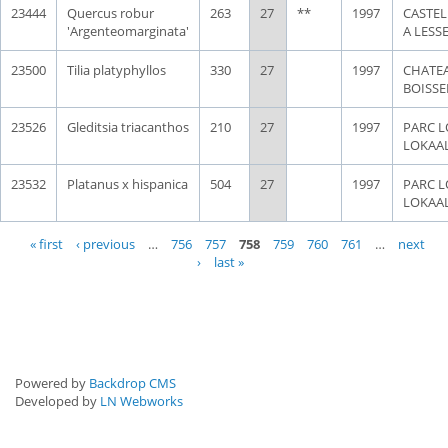
23444
Quercus robur
263
27
**
1997
CASTEL
'Argenteomarginata'
A LESS
23500
Tilia platyphyllos
330
27
1997
CHATE
BOISSE
23526
Gleditsia triacanthos
210
27
1997
PARC L
LOKAA
23532
Platanus x hispanica
504
27
1997
PARC L
LOKAA
Pages
« first
‹ previous
…
756
757
758
759
760
761
…
next
›
last »
Powered by
Backdrop CMS
Developed by
LN Webworks