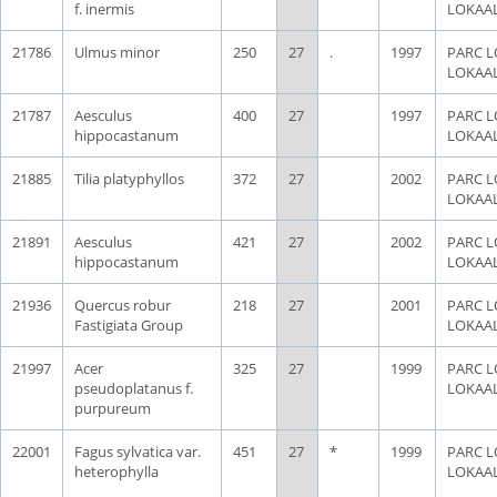
f. inermis
LOKAA
21786
Ulmus minor
250
27
.
1997
PARC L
LOKAA
21787
Aesculus
400
27
1997
PARC L
hippocastanum
LOKAA
21885
Tilia platyphyllos
372
27
2002
PARC L
LOKAA
21891
Aesculus
421
27
2002
PARC L
hippocastanum
LOKAA
21936
Quercus robur
218
27
2001
PARC L
Fastigiata Group
LOKAA
21997
Acer
325
27
1999
PARC L
pseudoplatanus f.
LOKAA
purpureum
22001
Fagus sylvatica var.
451
27
*
1999
PARC L
heterophylla
LOKAA