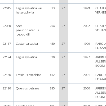
22015
Fagus sylvatica var.
313
27
1999
CHATE
heterophylla
YERNE
22080
Acer
254
27
2002
CHATE
pseudoplatanus
SOHAN
'Leopoldii'
22117
Castanea sativa
450
27
1999
PARC L
LOKAA
22124
Fagus sylvatica
530
27
1997
ARBRE 
ALLEE
BOOM
22156
Fraxinus excelsior
412
27
2001
PARC L
LOKAA
22180
Quercus petraea
285
27
2000
ARBRE 
ALLEE
BOOM
22211
Liriodendron
195
27
2000
PARC D