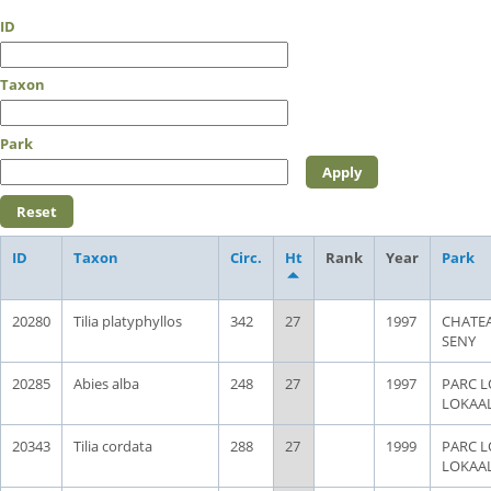
ID
Taxon
Park
ID
Taxon
Circ.
Ht
Rank
Year
Park
20280
Tilia platyphyllos
342
27
1997
CHATE
SENY
20285
Abies alba
248
27
1997
PARC L
LOKAA
20343
Tilia cordata
288
27
1999
PARC L
LOKAA