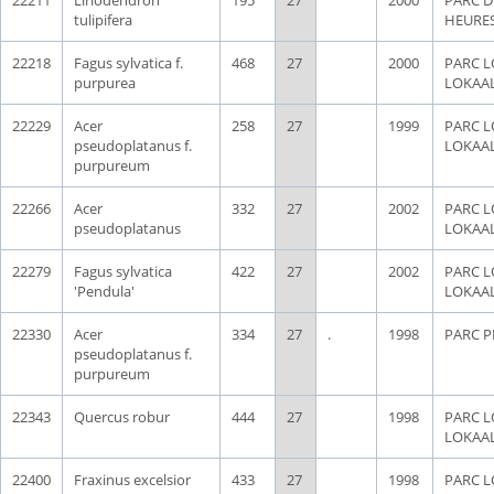
tulipifera
HEURE
22218
Fagus sylvatica f.
468
27
2000
PARC L
purpurea
LOKAA
22229
Acer
258
27
1999
PARC L
pseudoplatanus f.
LOKAA
purpureum
22266
Acer
332
27
2002
PARC L
pseudoplatanus
LOKAA
22279
Fagus sylvatica
422
27
2002
PARC L
'Pendula'
LOKAA
22330
Acer
334
27
.
1998
PARC P
pseudoplatanus f.
purpureum
22343
Quercus robur
444
27
1998
PARC L
LOKAA
22400
Fraxinus excelsior
433
27
1998
PARC L