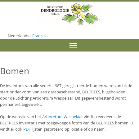
S
k
i
p
t
o
Nederlands
Français
m
a
Toggle menu visibility
i
n
c
o
Bomen
n
t
e
De inventaris van alle sedert 1987 geregistreerde bomen werd van bij de
n
start onder vorm van een databasebestand, BELTREES, bijgehouden
t
door de Stichting Arboretum Wespelaar Dit gegevensbestand wordt
permanent bijgewerkt.
Op de website van het
Arboretum Wespelaar
vindt u eveneens de
BELTREES inventaris met toegevoegde foto’s van de BELTREES bomen. U
vindt er ook
PDF
lijsten gesorteerd op locatie of op naam.