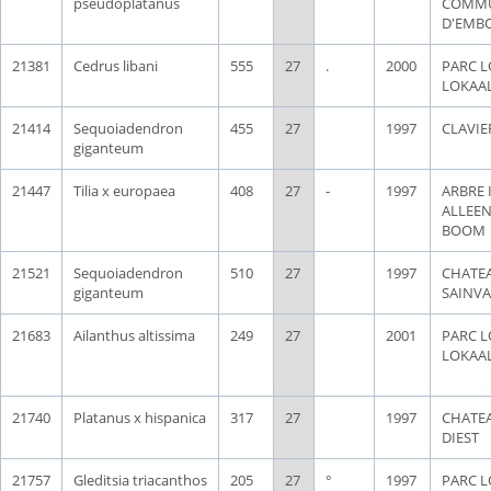
pseudoplatanus
COMM
D'EMB
21381
Cedrus libani
555
27
.
2000
PARC L
LOKAA
21414
Sequoiadendron
455
27
1997
CLAVIE
giganteum
21447
Tilia x europaea
408
27
-
1997
ARBRE 
ALLEE
BOOM
21521
Sequoiadendron
510
27
1997
CHATE
giganteum
SAINVA
21683
Ailanthus altissima
249
27
2001
PARC L
LOKAA
21740
Platanus x hispanica
317
27
1997
CHATE
DIEST
21757
Gleditsia triacanthos
205
27
°
1997
PARC L