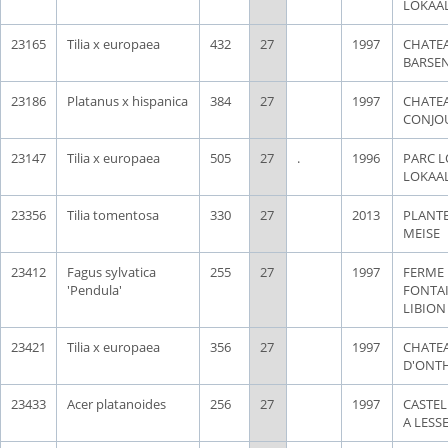
LOKAA
23165
Tilia x europaea
432
27
1997
CHATE
BARSE
23186
Platanus x hispanica
384
27
1997
CHATE
CONJO
23147
Tilia x europaea
505
27
.
1996
PARC L
LOKAA
23356
Tilia tomentosa
330
27
2013
PLANT
MEISE
23412
Fagus sylvatica
255
27
1997
FERME 
'Pendula'
FONTAI
LIBION
23421
Tilia x europaea
356
27
1997
CHATE
D'ONT
23433
Acer platanoides
256
27
1997
CASTEL
A LESS