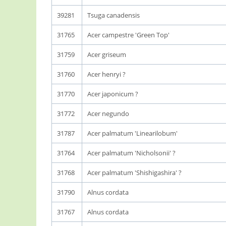
39281
Tsuga canadensis
31765
Acer campestre 'Green Top'
31759
Acer griseum
31760
Acer henryi ?
31770
Acer japonicum ?
31772
Acer negundo
31787
Acer palmatum 'Linearilobum'
31764
Acer palmatum 'Nicholsonii' ?
31768
Acer palmatum 'Shishigashira' ?
31790
Alnus cordata
31767
Alnus cordata