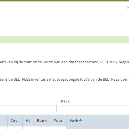
 werd van bij de start onder vorm van een databasebestand, BELTREES, bijg
eens de BELTREES inventaris met toegevoegde foto’s van de BELTREES bome
Park
Circ.
Ht
Rank
Year
Park