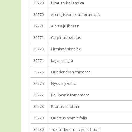
38920
Ulmus x hollandica
39270
Acer griseum x triflorum aff.
39271
Albizia julibrissin
39272
Carpinus betulus
39273
Firmiana simplex
39274
Juglans nigra
39275
Liriodendron chinense
39276
Nyssa sylvatica
39277
Paulownia tomentosa
39278
Prunus serotina
39279
Quercus myrsinifolia
39280
Toxicodendron vernicifluum