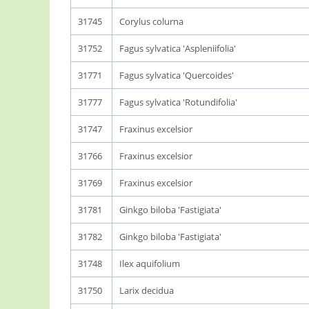
31745
Corylus colurna
31752
Fagus sylvatica 'Aspleniifolia'
31771
Fagus sylvatica 'Quercoides'
31777
Fagus sylvatica 'Rotundifolia'
31747
Fraxinus excelsior
31766
Fraxinus excelsior
31769
Fraxinus excelsior
31781
Ginkgo biloba 'Fastigiata'
31782
Ginkgo biloba 'Fastigiata'
31748
Ilex aquifolium
31750
Larix decidua