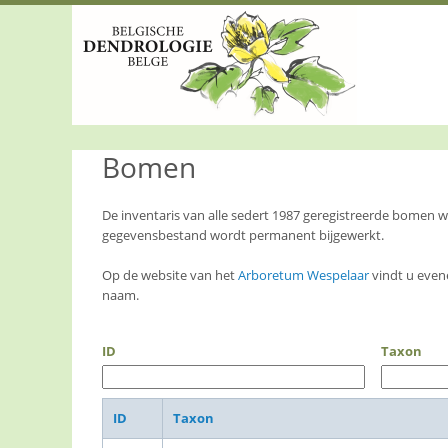
S
k
i
p
t
o
m
a
Bomen
i
n
c
o
De inventaris van alle sedert 1987 geregistreerde bomen
n
gegevensbestand wordt permanent bijgewerkt.
t
e
Op de website van het
Arboretum Wespelaar
vindt u even
n
naam.
t
ID
Taxon
ID
Taxon