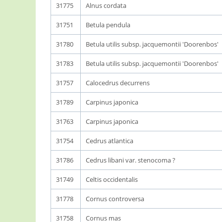
31775
Alnus cordata
31751
Betula pendula
31780
Betula utilis subsp. jacquemontii 'Doorenbos'
31783
Betula utilis subsp. jacquemontii 'Doorenbos'
31757
Calocedrus decurrens
31789
Carpinus japonica
31763
Carpinus japonica
31754
Cedrus atlantica
31786
Cedrus libani var. stenocoma ?
31749
Celtis occidentalis
31778
Cornus controversa
31758
Cornus mas