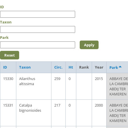
ID
Taxon
Park
ID
Taxon
Circ.
Ht
Rank
Year
Park
15330
Ailanthus
259
0
2015
ABBAYE DE
altissima
LA CAMBRE
ABDIJ TER
KAMEREN
15331
Catalpa
217
0
2000
ABBAYE DE
bignonioides
LA CAMBRE
ABDIJ TER
KAMEREN