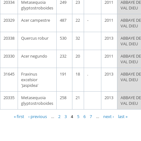
20334
Metasequoia
249
23
2011
ABBAYE DE
glyptostroboides
VAL DIEU
20329
Acer campestre
487
22
-
2011
ABBAYE DE
VAL DIEU
20338
Quercus robur
530
32
2013
ABBAYE DE
VAL DIEU
20330
Acer negundo
232
20
2011
ABBAYE DE
VAL DIEU
31645
Fraxinus
191
18
.
2013
ABBAYE DE
excelsior
VAL DIEU
'Jaspidea'
20335
Metasequoia
258
21
2013
ABBAYE DE
glyptostroboides
VAL DIEU
Pages
« first
‹ previous
…
2
3
4
5
6
7
…
next ›
last »