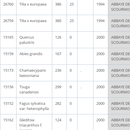
26760
Tilia x europaea
386
25
1994
ABBAYE DE
SCOURMO
26759
Tilia x europaea
380
25
1994
ABBAYE DE
SCOURMO
15165
Quercus
126
0
2000
ABBAYE DE
palustris
SCOURMO
15159
Abies grandis
167
0
2000
ABBAYE DE
SCOURMO
15173
Chamaecyparis
236
0
.
2000
ABBAYE DE
lawsoniana
SCOURMO
15156
Tsuga
299
0
.
2000
ABBAYE DE
canadensis
SCOURMO
15152
Fagus sylvatica
282
0
2000
ABBAYE DE
var. heterophylla
SCOURMO
15162
Gleditsia
124
0
2000
ABBAYE DE
triacanthos f.
SCOURMO