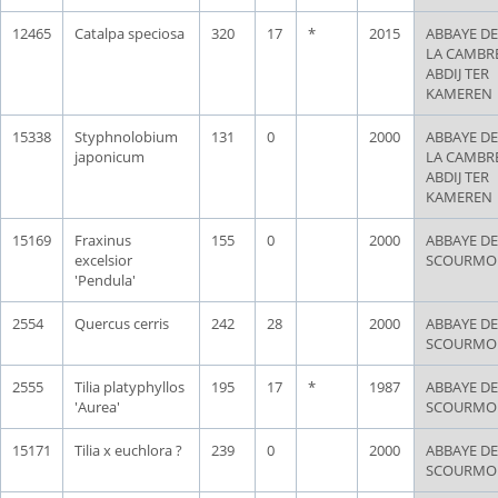
12465
Catalpa speciosa
320
17
*
2015
ABBAYE DE
LA CAMBRE
ABDIJ TER
KAMEREN
15338
Styphnolobium
131
0
2000
ABBAYE DE
japonicum
LA CAMBRE
ABDIJ TER
KAMEREN
15169
Fraxinus
155
0
2000
ABBAYE DE
excelsior
SCOURMO
'Pendula'
2554
Quercus cerris
242
28
2000
ABBAYE DE
SCOURMO
2555
Tilia platyphyllos
195
17
*
1987
ABBAYE DE
'Aurea'
SCOURMO
15171
Tilia x euchlora ?
239
0
2000
ABBAYE DE
SCOURMO