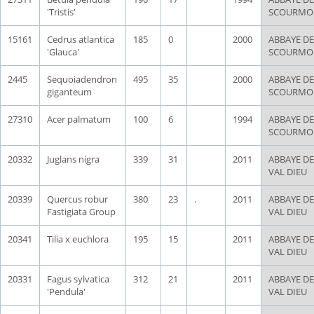
'Tristis'
SCOURMO
15161
Cedrus atlantica
185
0
2000
ABBAYE DE
'Glauca'
SCOURMO
2445
Sequoiadendron
495
35
2000
ABBAYE DE
giganteum
SCOURMO
27310
Acer palmatum
100
6
1994
ABBAYE DE
SCOURMO
20332
Juglans nigra
339
31
2011
ABBAYE DE
VAL DIEU
20339
Quercus robur
380
23
.
2011
ABBAYE DE
Fastigiata Group
VAL DIEU
20341
Tilia x euchlora
195
15
2011
ABBAYE DE
VAL DIEU
20331
Fagus sylvatica
312
21
2011
ABBAYE DE
'Pendula'
VAL DIEU