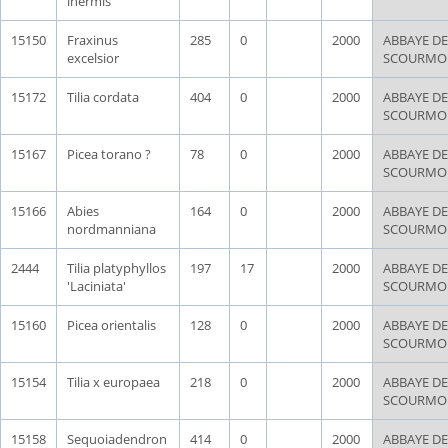
inermis
15150
Fraxinus
285
0
2000
ABBAYE DE
excelsior
SCOURMO
15172
Tilia cordata
404
0
2000
ABBAYE DE
SCOURMO
15167
Picea torano ?
78
0
2000
ABBAYE DE
SCOURMO
15166
Abies
164
0
2000
ABBAYE DE
nordmanniana
SCOURMO
2444
Tilia platyphyllos
197
17
2000
ABBAYE DE
'Laciniata'
SCOURMO
15160
Picea orientalis
128
0
2000
ABBAYE DE
SCOURMO
15154
Tilia x europaea
218
0
2000
ABBAYE DE
SCOURMO
15158
Sequoiadendron
414
0
2000
ABBAYE DE