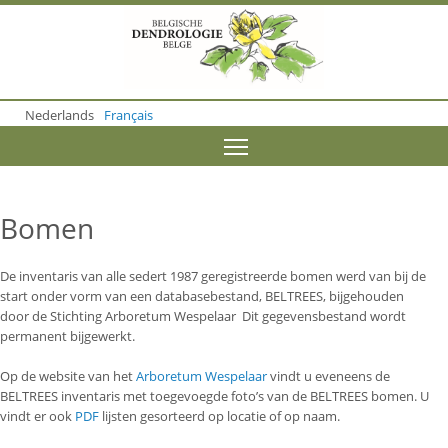
S
k
i
p
t
o
Nederlands
Français
m
a
Toggle menu visibility
i
n
c
o
Bomen
n
t
e
De inventaris van alle sedert 1987 geregistreerde bomen werd van bij de
n
start onder vorm van een databasebestand, BELTREES, bijgehouden
t
door de Stichting Arboretum Wespelaar Dit gegevensbestand wordt
permanent bijgewerkt.
Op de website van het
Arboretum Wespelaar
vindt u eveneens de
BELTREES inventaris met toegevoegde foto’s van de BELTREES bomen. U
vindt er ook
PDF
lijsten gesorteerd op locatie of op naam.