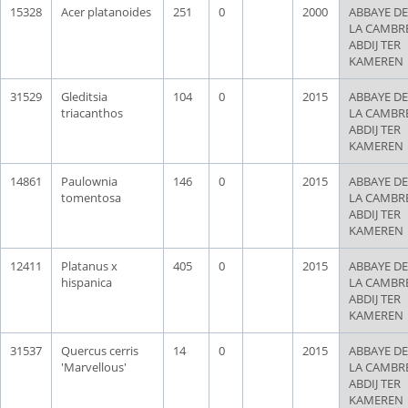
15328
Acer platanoides
251
0
2000
ABBAYE DE
LA CAMBRE
ABDIJ TER
KAMEREN
31529
Gleditsia
104
0
2015
ABBAYE DE
triacanthos
LA CAMBRE
ABDIJ TER
KAMEREN
14861
Paulownia
146
0
2015
ABBAYE DE
tomentosa
LA CAMBRE
ABDIJ TER
KAMEREN
12411
Platanus x
405
0
2015
ABBAYE DE
hispanica
LA CAMBRE
ABDIJ TER
KAMEREN
31537
Quercus cerris
14
0
2015
ABBAYE DE
'Marvellous'
LA CAMBRE
ABDIJ TER
KAMEREN