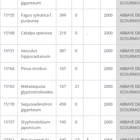
giganteum
SCOURMO
15155
Fagus sylvatica f.
399
0
2000
ABBAYE DE
purpurea
SCOURMO
15168
Catalpa speciosa
219
0
.
2000
ABBAYE DE
SCOURMO
15151
Aesculus
307
0
2000
ABBAYE DE
hippocastanum
SCOURMO
15164
Pinus strobus
167
0
2000
ABBAYE DE
SCOURMO
15163
Metasequoia
167
21
2000
ABBAYE DE
glyptostroboides
SCOURMO
15170
Sequoiadendron
459
0
2000
ABBAYE DE
giganteum
SCOURMO
15157
Styphnolobium
195
0
2000
ABBAYE DE
japonicum
SCOURMO
27311
Betula pendula
190
17
*
1994
ABBAYE DE