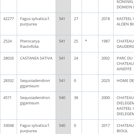
KONINKLI
DOMEIN 
42277
Fagus sylvatica f.
541
27
2018
KASTEEL
purpurea
ALDEN BI
2524
Pterocarya
541
25
*
1987
CHATEAU
fraxinifolia
DAUDERG
28026
CASTANEA SATIVA
541
24
2002
PARC DU
CHATEAU
AINEFFE
28332
Sequoiadendron
541
0
2025
HOME DE
giganteum
4571
Sequoiadendron
540
38
2000
CHATEAU
giganteum
DIELEGEM
KASTEEL
DIELEGE
33048
Fagus sylvatica f.
540
0
2017
CHATEAU
purpurea
BIOUL