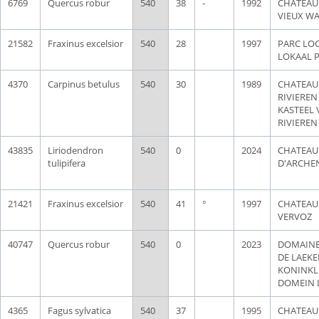
6769
Quercus robur
540
38
-
1992
CHATEAU
VIEUX WA
21582
Fraxinus excelsior
540
28
1997
PARC LOC
LOKAAL 
4370
Carpinus betulus
540
30
1989
CHATEAU
RIVIEREN 
KASTEEL
RIVIEREN
43835
Liriodendron
540
0
2024
CHATEAU
tulipifera
D'ARCHE
21421
Fraxinus excelsior
540
41
°
1997
CHATEAU
VERVOZ
40747
Quercus robur
540
0
2023
DOMAINE
DE LAEKE
KONINKLI
DOMEIN 
4365
Fagus sylvatica
540
37
1995
CHATEAU