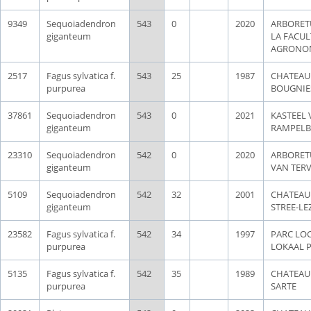
9349
Sequoiadendron
543
0
2020
ARBORET
giganteum
LA FACUL
AGRONO
2517
Fagus sylvatica f.
543
25
1987
CHATEAU
purpurea
BOUGNIE
37861
Sequoiadendron
543
0
2021
KASTEEL
giganteum
RAMPELB
23310
Sequoiadendron
542
0
2020
ARBORE
giganteum
VAN TER
5109
Sequoiadendron
542
32
2001
CHATEAU
giganteum
STREE-LE
23582
Fagus sylvatica f.
542
34
1997
PARC LOC
purpurea
LOKAAL 
5135
Fagus sylvatica f.
542
35
1989
CHATEAU 
purpurea
SARTE