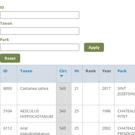
ID
Taxon
Park
ID
Taxon
Circ.
Ht
Rank
Year
Park
8093
Castanea sativa
543
21
2017
SINT
JOZEFSIN
5104
AESCULUS
543
25
1996
CHATEAU
HIPPOCASTANUM
PITET
6112
Acer
543
25
2002
CHATEAU
pseudoplatanus
FROIDCO