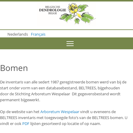
S
k
i
p
t
o
Nederlands
Français
m
a
Toggle menu visibility
i
n
c
o
Bomen
n
t
e
De inventaris van alle sedert 1987 geregistreerde bomen werd van bij de
n
start onder vorm van een databasebestand, BELTREES, bijgehouden
t
door de Stichting Arboretum Wespelaar Dit gegevensbestand wordt
permanent bijgewerkt.
Op de website van het
Arboretum Wespelaar
vindt u eveneens de
BELTREES inventaris met toegevoegde foto’s van de BELTREES bomen. U
vindt er ook
PDF
lijsten gesorteerd op locatie of op naam.