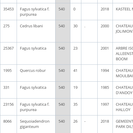
35453
Fagus sylvatica f.
540
0
2018
KASTEEL 
purpurea
275
Cedrus libani
540
30
.
2000
CHATEAU
JOLIMON
25367
Fagus sylvatica
540
23
2001
ARBRE IS
ALLEENS
BOOM
1995
Quercus robur
540
41
1994
CHATEAU
MOULBAI
331
Fagus sylvatica
540
19
1985
CHATEAU
D'ANDOY
23156
Fagus sylvatica f.
540
35
1997
CHATEAU
purpurea
HALLOY
8066
Sequoiadendron
540
26
-
2018
GEMEENT
giganteum
PARK DIL