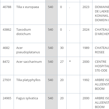
40788
Tilia x europaea
540
0
.
2023
DOMAINE
DE LAEKE
KONINKLI
DOMEIN 
43862
Taxodium
540
0
.
2024
CHATEAU
distichum
D'ARCHE
4682
Acer
540
30
1989
CHATEAU
pseudoplatanus
ROSEE
8472
Acer saccharinum
540
27
*
2000
CENTRE
HOSPITAL
STE-ODE
27931
Tilia platyphyllos
540
20
1992
ARBRE IS
ALLEENS
BOOM
24965
Fagus sylvatica
540
20
2000
ARBRE IS
ALLEENS
BOOM