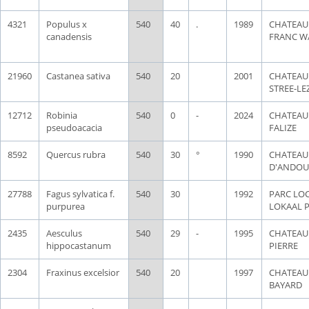
4321
Populus x
540
40
.
1989
CHATEAU
canadensis
FRANC W
21960
Castanea sativa
540
20
2001
CHATEAU
STREE-LE
12712
Robinia
540
0
-
2024
CHATEAU 
pseudoacacia
FALIZE
8592
Quercus rubra
540
30
°
1990
CHATEAU
D'ANDO
27788
Fagus sylvatica f.
540
30
1992
PARC LOC
purpurea
LOKAAL 
2435
Aesculus
540
29
-
1995
CHATEAU
hippocastanum
PIERRE
2304
Fraxinus excelsior
540
20
1997
CHATEAU
BAYARD