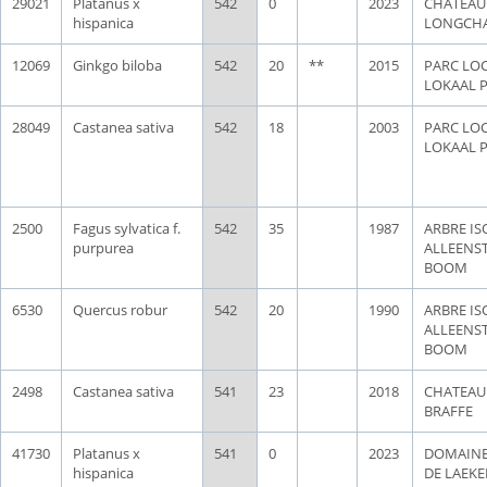
29021
Platanus x
542
0
2023
CHATEAU
hispanica
LONGCH
12069
Ginkgo biloba
542
20
**
2015
PARC LOC
LOKAAL 
28049
Castanea sativa
542
18
2003
PARC LOC
LOKAAL 
2500
Fagus sylvatica f.
542
35
1987
ARBRE IS
purpurea
ALLEENS
BOOM
6530
Quercus robur
542
20
1990
ARBRE IS
ALLEENS
BOOM
2498
Castanea sativa
541
23
2018
CHATEAU
BRAFFE
41730
Platanus x
541
0
2023
DOMAINE
hispanica
DE LAEKE