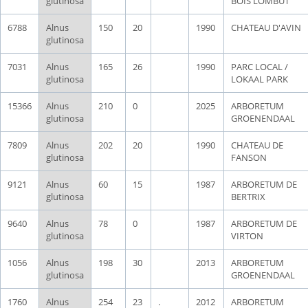
glutinosa
BOIS LOMBUT
6788
Alnus
150
20
1990
CHATEAU D'AVIN
glutinosa
7031
Alnus
165
26
1990
PARC LOCAL /
glutinosa
LOKAAL PARK
15366
Alnus
210
0
2025
ARBORETUM
glutinosa
GROENENDAAL
7809
Alnus
202
20
1990
CHATEAU DE
glutinosa
FANSON
9121
Alnus
60
15
1987
ARBORETUM DE
glutinosa
BERTRIX
9640
Alnus
78
0
1987
ARBORETUM DE
glutinosa
VIRTON
1056
Alnus
198
30
2013
ARBORETUM
glutinosa
GROENENDAAL
1760
Alnus
254
23
.
2012
ARBORETUM