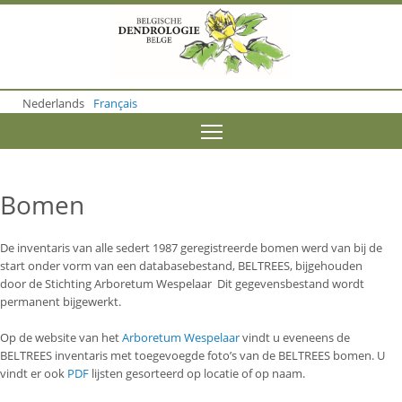
S
k
i
p
t
o
Nederlands
Français
m
a
Toggle menu visibility
i
n
c
o
Bomen
n
t
e
De inventaris van alle sedert 1987 geregistreerde bomen werd van bij de
n
start onder vorm van een databasebestand, BELTREES, bijgehouden
t
door de Stichting Arboretum Wespelaar Dit gegevensbestand wordt
permanent bijgewerkt.
Op de website van het
Arboretum Wespelaar
vindt u eveneens de
BELTREES inventaris met toegevoegde foto’s van de BELTREES bomen. U
vindt er ook
PDF
lijsten gesorteerd op locatie of op naam.