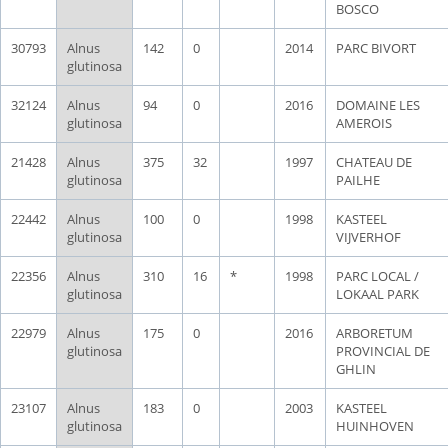
BOSCO
30793
Alnus
142
0
2014
PARC BIVORT
glutinosa
32124
Alnus
94
0
2016
DOMAINE LES
glutinosa
AMEROIS
21428
Alnus
375
32
1997
CHATEAU DE
glutinosa
PAILHE
22442
Alnus
100
0
1998
KASTEEL
glutinosa
VIJVERHOF
22356
Alnus
310
16
*
1998
PARC LOCAL /
glutinosa
LOKAAL PARK
22979
Alnus
175
0
2016
ARBORETUM
glutinosa
PROVINCIAL DE
GHLIN
23107
Alnus
183
0
2003
KASTEEL
glutinosa
HUINHOVEN