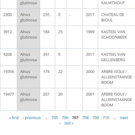
glutinosa
KALMTHOUT
2300
Alnus
255
0
.
2017
CHATEAU DE
glutinosa
BIOUL
3912
Alnus
184
25
1989
KASTEEL VAN
glutinosa
SCHOONBEEK
4208
Alnus
391
0
2017
KASTEEL VAN
glutinosa
GELLENBERG
19356
Alnus
174
22
2000
ARBRE ISOLE /
glutinosa
ALLEENSTAANDE
BOOM
19477
Alnus
207
20
2001
ARBRE ISOLE /
glutinosa
ALLEENSTAANDE
BOOM
Pages
« first
‹ previous
…
705
706
707
708
709
710
…
next
›
last »