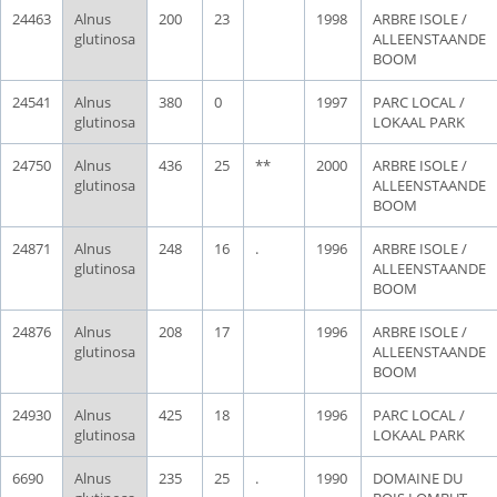
24463
Alnus
200
23
1998
ARBRE ISOLE /
glutinosa
ALLEENSTAANDE
BOOM
24541
Alnus
380
0
1997
PARC LOCAL /
glutinosa
LOKAAL PARK
24750
Alnus
436
25
**
2000
ARBRE ISOLE /
glutinosa
ALLEENSTAANDE
BOOM
24871
Alnus
248
16
.
1996
ARBRE ISOLE /
glutinosa
ALLEENSTAANDE
BOOM
24876
Alnus
208
17
1996
ARBRE ISOLE /
glutinosa
ALLEENSTAANDE
BOOM
24930
Alnus
425
18
1996
PARC LOCAL /
glutinosa
LOKAAL PARK
6690
Alnus
235
25
.
1990
DOMAINE DU