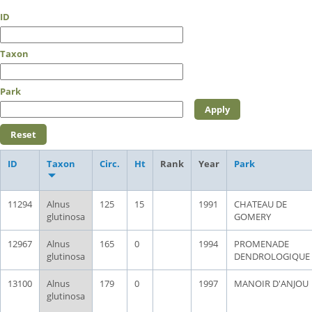
ID
Taxon
Park
ID
Taxon
Circ.
Ht
Rank
Year
Park
11294
Alnus
125
15
1991
CHATEAU DE
glutinosa
GOMERY
12967
Alnus
165
0
1994
PROMENADE
glutinosa
DENDROLOGIQUE
13100
Alnus
179
0
1997
MANOIR D'ANJOU
glutinosa