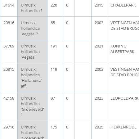
31614
Ulmus x
220
0
2015
CITADELPARK
hollandica ?
20816
Ulmus x
65
0
2003
VESTINGEN VA
hollandica
DE STAD BRUG
'Vegeta' ?
37769
Ulmus x
191
0
2021
KONING
hollandica
ALBERTPARK
'Vegeta'
20815
Ulmus x
119
0
2003
VESTINGEN VA
hollandica
DE STAD BRUG
'Hollandica'
aff.
42158
Ulmus x
87
0
2023
LEOPOLDPARK
hollandica
'Groeneveld'
?
29716
Ulmus x
175
0
2025
HERKENRODE
hollandica
'Groeneveld'