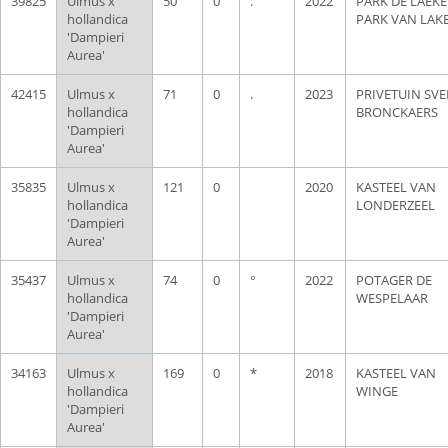
39825
Ulmus x
50
0
.
2022
PARK DE LAEKE
hollandica
PARK VAN LAK
'Dampieri
Aurea'
42415
Ulmus x
71
0
.
2023
PRIVETUIN SV
hollandica
BRONCKAERS
'Dampieri
Aurea'
35835
Ulmus x
121
0
2020
KASTEEL VAN
hollandica
LONDERZEEL
'Dampieri
Aurea'
35437
Ulmus x
74
0
°
2022
POTAGER DE
hollandica
WESPELAAR
'Dampieri
Aurea'
34163
Ulmus x
169
0
*
2018
KASTEEL VAN
hollandica
WINGE
'Dampieri
Aurea'