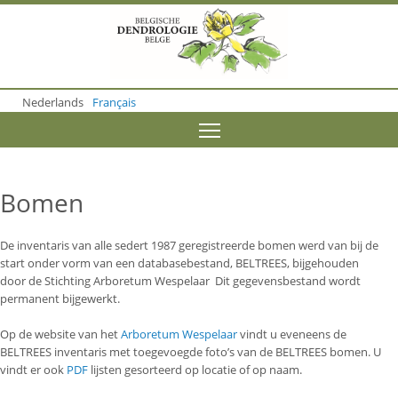
S
k
i
p
t
o
Nederlands
Français
m
a
Toggle menu visibility
i
n
c
o
Bomen
n
t
e
De inventaris van alle sedert 1987 geregistreerde bomen werd van bij de
n
start onder vorm van een databasebestand, BELTREES, bijgehouden
t
door de Stichting Arboretum Wespelaar Dit gegevensbestand wordt
permanent bijgewerkt.
Op de website van het
Arboretum Wespelaar
vindt u eveneens de
BELTREES inventaris met toegevoegde foto’s van de BELTREES bomen. U
vindt er ook
PDF
lijsten gesorteerd op locatie of op naam.