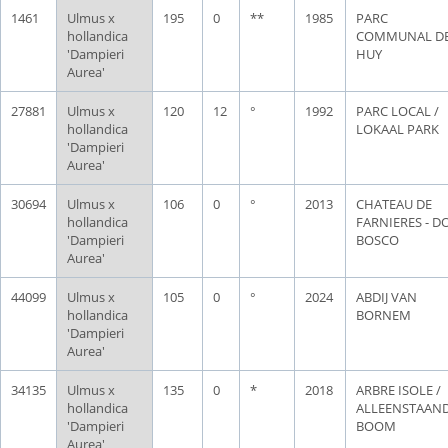
1461
Ulmus x
195
0
**
1985
PARC
hollandica
COMMUNAL D
'Dampieri
HUY
Aurea'
27881
Ulmus x
120
12
°
1992
PARC LOCAL /
hollandica
LOKAAL PARK
'Dampieri
Aurea'
30694
Ulmus x
106
0
°
2013
CHATEAU DE
hollandica
FARNIERES - D
'Dampieri
BOSCO
Aurea'
44099
Ulmus x
105
0
°
2024
ABDIJ VAN
hollandica
BORNEM
'Dampieri
Aurea'
34135
Ulmus x
135
0
*
2018
ARBRE ISOLE /
hollandica
ALLEENSTAAN
'Dampieri
BOOM
Aurea'