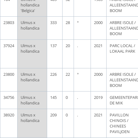
hollandica
ALLEENSTAAN
'Belgica'
BOOM
23803
Ulmus x
333
28
°
2000
ARBRE ISOLE /
hollandica
ALLEENSTAAN
BOOM
37924
Ulmus x
137
20
.
2021
PARC LOCAL /
hollandica
LOKAAL PARK
23800
Ulmus x
226
22
°
2000
ARBRE ISOLE /
hollandica
ALLEENSTAAN
BOOM
34756
Ulmus x
145
0
.
2019
GEMEENTEPAR
hollandica
DE MIK
38920
Ulmus x
209
0
.
2021
PAVILLON
hollandica
CHINOIS /
CHINEES
PAVILJOEN