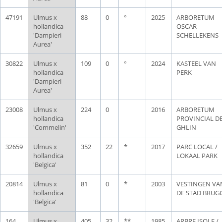
47191
Ulmus x
88
0
°
2025
ARBORETUM
hollandica
OSCAR
'Dampieri
SCHELLEKENS
Aurea'
30822
Ulmus x
109
0
°
2024
KASTEEL VAN
hollandica
PERK
'Dampieri
Aurea'
23008
Ulmus x
224
0
2016
ARBORETUM
hollandica
PROVINCIAL D
'Commelin'
GHLIN
32659
Ulmus x
352
22
*
2017
PARC LOCAL /
hollandica
LOKAAL PARK
'Belgica'
20814
Ulmus x
81
0
*
2003
VESTINGEN VA
hollandica
DE STAD BRUG
'Belgica'
164
Ulmus x
405
32
**
1985
ARBRE ISOLE /