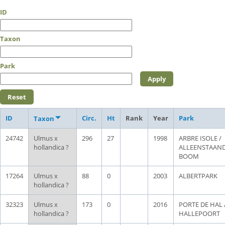
ID
Taxon
Park
ID
Circ.
Ht
Rank
Year
Park
Taxon
24742
Ulmus x
296
27
1998
ARBRE ISOLE /
hollandica ?
ALLEENSTAAN
BOOM
17264
Ulmus x
88
0
2003
ALBERTPARK
hollandica ?
32323
Ulmus x
173
0
2016
PORTE DE HAL 
hollandica ?
HALLEPOORT