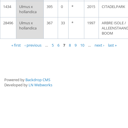
1434
Ulmus x
395
0
*
2015
CITADELPARK
hollandica
28496
Ulmus x
367
33
*
1997
ARBRE ISOLE /
hollandica
ALLEENSTAAN
BOOM
Pages
« first
‹ previous
…
5
6
7
8
9
10
…
next ›
last »
Powered by
Backdrop CMS
Developed by
LN Webworks