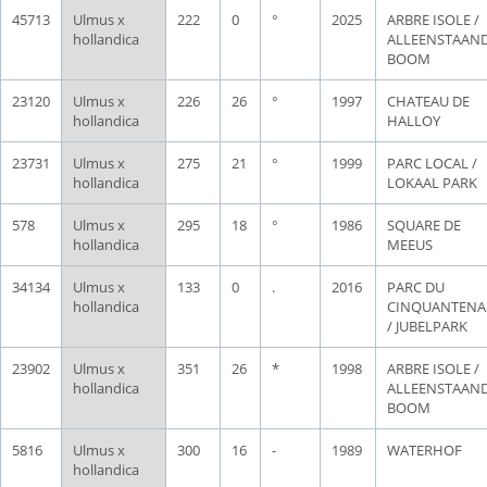
45713
Ulmus x
222
0
°
2025
ARBRE ISOLE /
hollandica
ALLEENSTAAN
BOOM
23120
Ulmus x
226
26
°
1997
CHATEAU DE
hollandica
HALLOY
23731
Ulmus x
275
21
°
1999
PARC LOCAL /
hollandica
LOKAAL PARK
578
Ulmus x
295
18
°
1986
SQUARE DE
hollandica
MEEUS
34134
Ulmus x
133
0
.
2016
PARC DU
hollandica
CINQUANTENA
/ JUBELPARK
23902
Ulmus x
351
26
*
1998
ARBRE ISOLE /
hollandica
ALLEENSTAAN
BOOM
5816
Ulmus x
300
16
-
1989
WATERHOF
hollandica