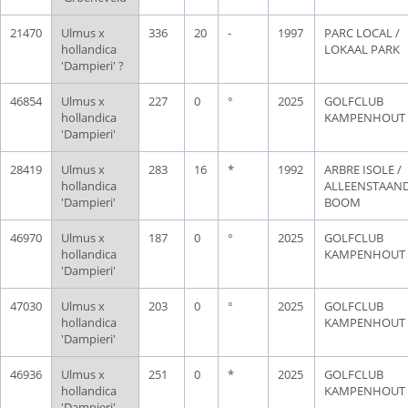
21470
Ulmus x
336
20
-
1997
PARC LOCAL /
hollandica
LOKAAL PARK
'Dampieri' ?
46854
Ulmus x
227
0
°
2025
GOLFCLUB
hollandica
KAMPENHOUT
'Dampieri'
28419
Ulmus x
283
16
*
1992
ARBRE ISOLE /
hollandica
ALLEENSTAAN
'Dampieri'
BOOM
46970
Ulmus x
187
0
°
2025
GOLFCLUB
hollandica
KAMPENHOUT
'Dampieri'
47030
Ulmus x
203
0
°
2025
GOLFCLUB
hollandica
KAMPENHOUT
'Dampieri'
46936
Ulmus x
251
0
*
2025
GOLFCLUB
hollandica
KAMPENHOUT
'Dampieri'