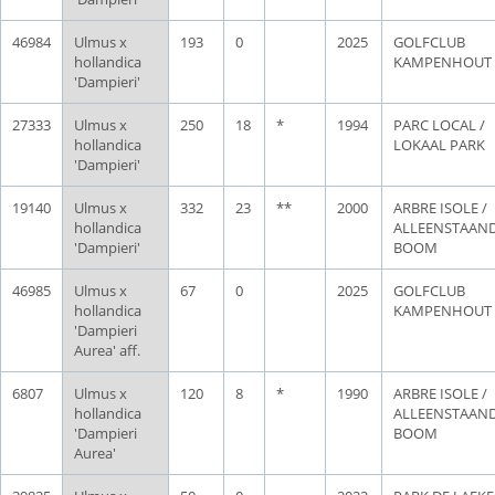
46984
Ulmus x
193
0
2025
GOLFCLUB
hollandica
KAMPENHOUT
'Dampieri'
27333
Ulmus x
250
18
*
1994
PARC LOCAL /
hollandica
LOKAAL PARK
'Dampieri'
19140
Ulmus x
332
23
**
2000
ARBRE ISOLE /
hollandica
ALLEENSTAAN
'Dampieri'
BOOM
46985
Ulmus x
67
0
2025
GOLFCLUB
hollandica
KAMPENHOUT
'Dampieri
Aurea' aff.
6807
Ulmus x
120
8
*
1990
ARBRE ISOLE /
hollandica
ALLEENSTAAN
'Dampieri
BOOM
Aurea'