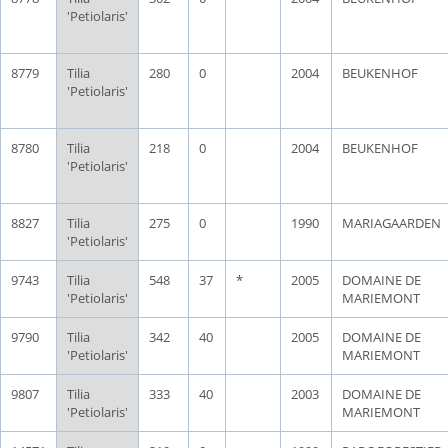
'Petiolaris'
8779
Tilia
280
0
2004
BEUKENHOF
'Petiolaris'
8780
Tilia
218
0
2004
BEUKENHOF
'Petiolaris'
8827
Tilia
275
0
1990
MARIAGAARDEN
'Petiolaris'
9743
Tilia
548
37
*
2005
DOMAINE DE
'Petiolaris'
MARIEMONT
9790
Tilia
342
40
2005
DOMAINE DE
'Petiolaris'
MARIEMONT
9807
Tilia
333
40
2003
DOMAINE DE
'Petiolaris'
MARIEMONT