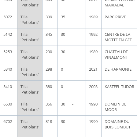
'Petiolaris'
MARIADAL
5072
Tilia
309
35
1989
PARC PRIVE
'Petiolaris'
5142
Tilia
345
30
1992
CENTRE DE LA
'Petiolaris'
MOTTE EN GEE
5253
Tilia
290
30
1989
CHATEAU DE
'Petiolaris'
VINALMONT
5340
Tilia
298
0
2021
DE HARMONIE
'Petiolaris'
5410
Tilia
380
0
-
2003
KASTEEL TUDOR
'Petiolaris'
6500
Tilia
356
30
-
1990
DOMEIN DE
'Petiolaris'
MOOR
6702
Tilia
318
30
1990
DOMAINE DU
'Petiolaris'
BOIS LOMBUT