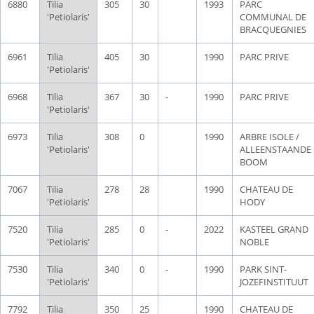
6880
Tilia
305
30
1993
PARC
'Petiolaris'
COMMUNAL DE
BRACQUEGNIES
6961
Tilia
405
30
1990
PARC PRIVE
'Petiolaris'
6968
Tilia
367
30
-
1990
PARC PRIVE
'Petiolaris'
6973
Tilia
308
0
1990
ARBRE ISOLE /
'Petiolaris'
ALLEENSTAANDE
BOOM
7067
Tilia
278
28
1990
CHATEAU DE
'Petiolaris'
HODY
7520
Tilia
285
0
-
2022
KASTEEL GRAND
'Petiolaris'
NOBLE
7530
Tilia
340
0
-
1990
PARK SINT-
'Petiolaris'
JOZEFINSTITUUT
7792
Tilia
350
25
1990
CHATEAU DE