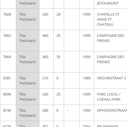
'Petiolaris'
JEVOUMONT
7828
Tilia
260
28
1990
CHAPELLE ST
'Petiolaris'
ANNE ET
CHATEAU
7862
Tilia
400
35
1990
CAMPAGNE DES
'Petiolaris'
FRENES
7864
Tilia
360
35
1990
CAMPAGNE DES
'Petiolaris'
FRENES
8381
Tilia
210
0
1989
VROUWSTRAAT 3
'Petiolaris'
8696
Tilia
240
25
1990
PARC LOCAL /
'Petiolaris'
LOKAAL PARK
8736
Tilia
280
0
-
1990
OPHOVENSTRAA
'Petiolaris'
8778
Tilia
302
0
2004
BEUKENHOF