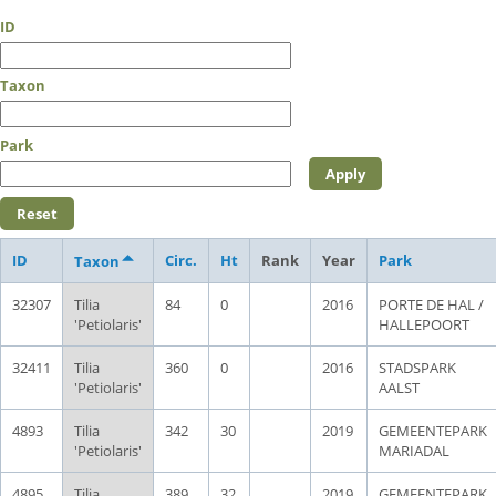
ID
Taxon
Park
ID
Circ.
Ht
Rank
Year
Park
Taxon
32307
Tilia
84
0
2016
PORTE DE HAL /
'Petiolaris'
HALLEPOORT
32411
Tilia
360
0
2016
STADSPARK
'Petiolaris'
AALST
4893
Tilia
342
30
2019
GEMEENTEPARK
'Petiolaris'
MARIADAL
4895
Tilia
389
32
2019
GEMEENTEPARK