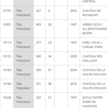
HERTEN)
15755
Tilia
247
0
2002
CHATEAU DE
'Petiolaris'
ROUMONT
19352
Tilia
403
26
1997
ARBRE ISOLE /
'Petiolaris'
ALLEENSTAANDE
BOOM
19114
Tilia
277
23
1997
PARC LOCAL /
'Petiolaris'
LOKAAL PARK
19125
Tilia
300
34
2000
CHATEAU DES
'Petiolaris'
CAILLOUX
19183
Tilia
385
37
2004
CHATEAU DE LA
'Petiolaris'
HULPE (SOLVAY)
19184
Tilia
351
38
2018
CHATEAU DE LA
'Petiolaris'
HULPE (SOLVAY)
19230
Tilia
320
27
1997
ECOLE NOTRE
'Petiolaris'
DAME DE
HAYEFFES