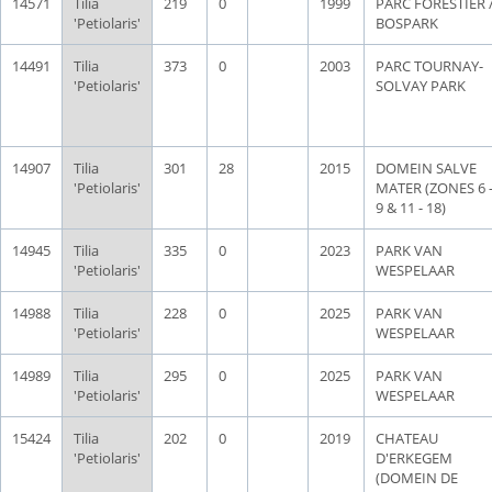
14571
Tilia
219
0
1999
PARC FORESTIER 
'Petiolaris'
BOSPARK
14491
Tilia
373
0
2003
PARC TOURNAY-
'Petiolaris'
SOLVAY PARK
14907
Tilia
301
28
2015
DOMEIN SALVE
'Petiolaris'
MATER (ZONES 6 
9 & 11 - 18)
14945
Tilia
335
0
2023
PARK VAN
'Petiolaris'
WESPELAAR
14988
Tilia
228
0
2025
PARK VAN
'Petiolaris'
WESPELAAR
14989
Tilia
295
0
2025
PARK VAN
'Petiolaris'
WESPELAAR
15424
Tilia
202
0
2019
CHATEAU
'Petiolaris'
D'ERKEGEM
(DOMEIN DE