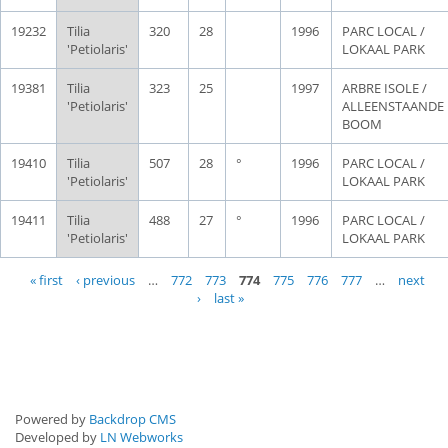
19232
Tilia
320
28
1996
PARC LOCAL /
'Petiolaris'
LOKAAL PARK
19381
Tilia
323
25
1997
ARBRE ISOLE /
'Petiolaris'
ALLEENSTAANDE
BOOM
19410
Tilia
507
28
°
1996
PARC LOCAL /
'Petiolaris'
LOKAAL PARK
19411
Tilia
488
27
°
1996
PARC LOCAL /
'Petiolaris'
LOKAAL PARK
Pages
« first
‹ previous
…
772
773
774
775
776
777
…
next
›
last »
Powered by
Backdrop CMS
Developed by
LN Webworks