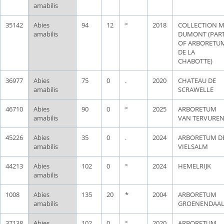
amabilis
35142
Abies
94
12
°
2018
COLLECTION 
amabilis
DUMONT (PAR
OF ARBORETU
DE LA
CHABOTTE)
36977
Abies
75
0
.
2020
CHATEAU DE
amabilis
SCRAWELLE
46710
Abies
90
0
°
2025
ARBORETUM
amabilis
VAN TERVURE
45226
Abies
35
0
.
2024
ARBORETUM D
amabilis
VIELSALM
44213
Abies
102
0
°
2024
HEMELRIJK
amabilis
1008
Abies
135
20
*
2004
ARBORETUM
amabilis
GROENENDAA
37138
Abies
102
0
°
2020
ARBORETUM