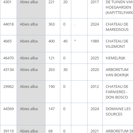
4301
Abies alba
221
20
2017
DE TUINEN VA
HOEGAARDEN
(KAPITTELPARK
44018
Abies alba
363
0
.
2024
CHATEAU DE
MAREDSOUS
4665
Abies alba
400
40
°
1989
CHATEAU DE
VILEMONT
46470
Abies alba
121
0
2025
HEMELRIJK
43134
Abies alba
263
30
2020
ARBORETUM
VAN BOKRIJK
29962
Abies alba
190
0
2012
CHATEAU DE
FARNIERES -
DON BOSCO
44569
Abies alba
147
0
2024
DOMAINE LES
SOURCES
39119
Abies alba
68
0
2021
ARBORETUM D