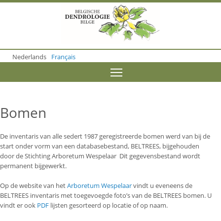
S
k
i
p
t
o
Nederlands
Français
m
a
Toggle menu visibility
i
n
c
o
Bomen
n
t
e
De inventaris van alle sedert 1987 geregistreerde bomen werd van bij de
n
start onder vorm van een databasebestand, BELTREES, bijgehouden
t
door de Stichting Arboretum Wespelaar Dit gegevensbestand wordt
permanent bijgewerkt.
Op de website van het
Arboretum Wespelaar
vindt u eveneens de
BELTREES inventaris met toegevoegde foto’s van de BELTREES bomen. U
vindt er ook
PDF
lijsten gesorteerd op locatie of op naam.