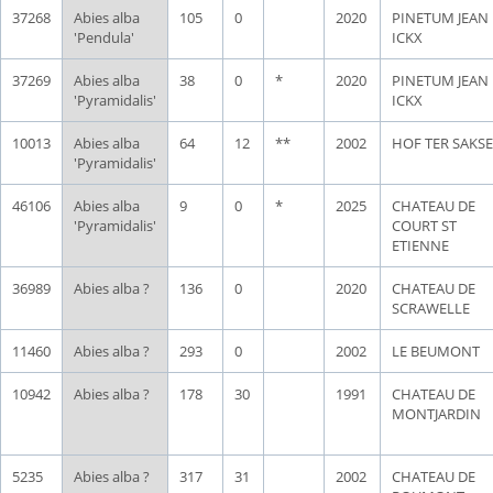
37268
Abies alba
105
0
2020
PINETUM JEAN
'Pendula'
ICKX
37269
Abies alba
38
0
*
2020
PINETUM JEAN
'Pyramidalis'
ICKX
10013
Abies alba
64
12
**
2002
HOF TER SAKS
'Pyramidalis'
46106
Abies alba
9
0
*
2025
CHATEAU DE
'Pyramidalis'
COURT ST
ETIENNE
36989
Abies alba ?
136
0
2020
CHATEAU DE
SCRAWELLE
11460
Abies alba ?
293
0
2002
LE BEUMONT
10942
Abies alba ?
178
30
1991
CHATEAU DE
MONTJARDIN
5235
Abies alba ?
317
31
2002
CHATEAU DE