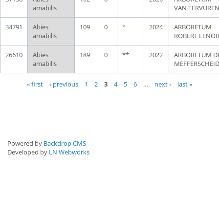
amabilis
VAN TERVURE
34791
Abies
109
0
°
2024
ARBORETUM
amabilis
ROBERT LENOI
26610
Abies
189
0
**
2022
ARBORETUM D
amabilis
MEFFERSCHEI
Pages
« first
‹ previous
1
2
3
4
5
6
…
next ›
last »
Powered by
Backdrop CMS
Developed by
LN Webworks