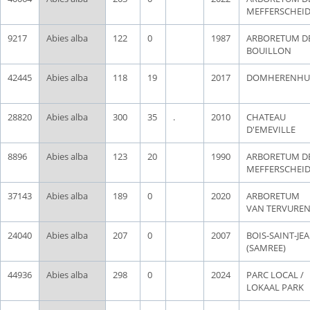
MEFFERSCHEI
9217
Abies alba
122
0
1987
ARBORETUM D
BOUILLON
42445
Abies alba
118
19
2017
DOMHERENHU
28820
Abies alba
300
35
.
2010
CHATEAU
D'EMEVILLE
8896
Abies alba
123
20
1990
ARBORETUM D
MEFFERSCHEI
37143
Abies alba
189
0
2020
ARBORETUM
VAN TERVURE
24040
Abies alba
207
0
2007
BOIS-SAINT-JE
(SAMREE)
44936
Abies alba
298
0
2024
PARC LOCAL /
LOKAAL PARK