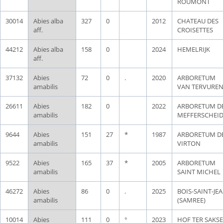
ROUMONT
30014
Abies alba
327
0
2012
CHATEAU DES
aff.
CROISETTES
44212
Abies alba
158
0
2024
HEMELRIJK
aff.
37132
Abies
72
0
.
2020
ARBORETUM
amabilis
VAN TERVURE
26611
Abies
182
0
2022
ARBORETUM D
amabilis
MEFFERSCHEI
9644
Abies
151
27
*
1987
ARBORETUM D
amabilis
VIRTON
9522
Abies
165
37
*
2005
ARBORETUM
amabilis
SAINT MICHEL
46272
Abies
86
0
.
2025
BOIS-SAINT-JE
amabilis
(SAMREE)
10014
Abies
111
0
°
2023
HOF TER SAKS