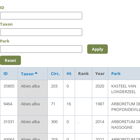
ID
Taxon
Park
ID
Circ.
Ht
Rank
Year
Park
Taxon
35805
Abies alba
203
0
2020
KASTEEL VAN
LONDERZEEL
9464
Abies alba
71
16
1987
ARBORETUM D
PROFONDEVIL
31031
Abies alba
300
0
.
2014
ARBORETUM D
NASSOGNE
40064
Abies alba
203
0
2022
ARBORETUM D