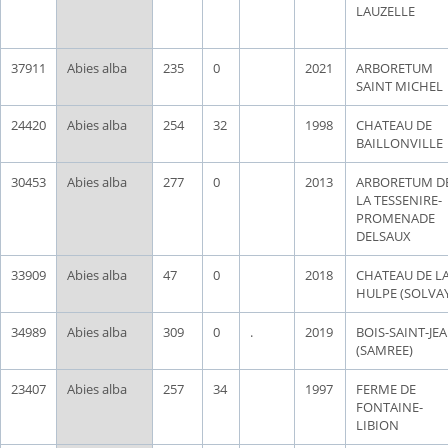
LAUZELLE
37911
Abies alba
235
0
2021
ARBORETUM
SAINT MICHEL
24420
Abies alba
254
32
1998
CHATEAU DE
BAILLONVILLE
30453
Abies alba
277
0
2013
ARBORETUM D
LA TESSENIRE-
PROMENADE
DELSAUX
33909
Abies alba
47
0
2018
CHATEAU DE L
HULPE (SOLVAY
34989
Abies alba
309
0
.
2019
BOIS-SAINT-JE
(SAMREE)
23407
Abies alba
257
34
1997
FERME DE
FONTAINE-
LIBION