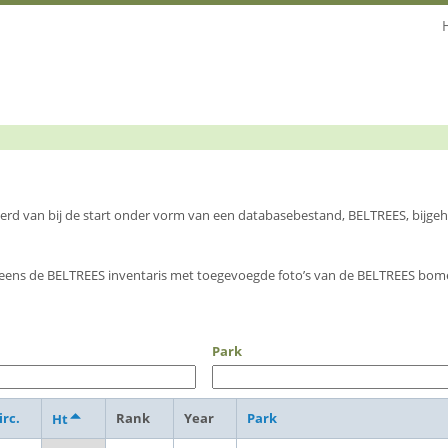
 werd van bij de start onder vorm van een databasebestand, BELTREES, bijg
eens de BELTREES inventaris met toegevoegde foto’s van de BELTREES bome
Park
irc.
Rank
Year
Park
Ht