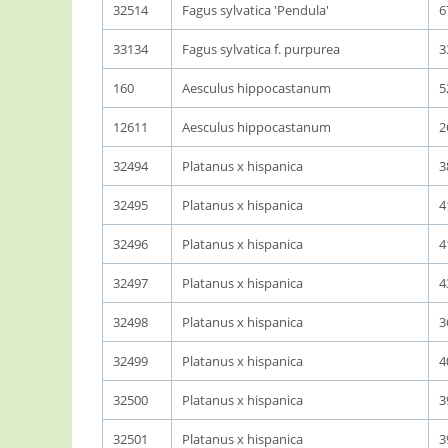
32514
Fagus sylvatica 'Pendula'
6
33134
Fagus sylvatica f. purpurea
3
160
Aesculus hippocastanum
5
12611
Aesculus hippocastanum
2
32494
Platanus x hispanica
3
32495
Platanus x hispanica
4
32496
Platanus x hispanica
4
32497
Platanus x hispanica
4
32498
Platanus x hispanica
3
32499
Platanus x hispanica
4
32500
Platanus x hispanica
3
32501
Platanus x hispanica
3