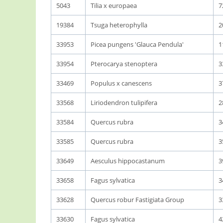
5043
Tilia x europaea
7
19384
Tsuga heterophylla
2
33953
Picea pungens 'Glauca Pendula'
1
33954
Pterocarya stenoptera
3
33469
Populus x canescens
3
33568
Liriodendron tulipifera
2
33584
Quercus rubra
3
33585
Quercus rubra
3
33649
Aesculus hippocastanum
3
33658
Fagus sylvatica
3
33628
Quercus robur Fastigiata Group
3
33630
Fagus sylvatica
4