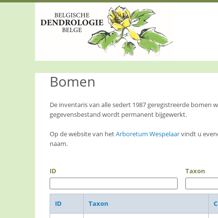
S
k
i
p
t
o
m
a
Bomen
i
n
c
o
De inventaris van alle sedert 1987 geregistreerde bomen
n
gegevensbestand wordt permanent bijgewerkt.
t
e
Op de website van het
Arboretum Wespelaar
vindt u even
n
naam.
t
ID
Taxon
ID
Taxon
C