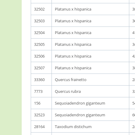
32502
Platanus x hispanica
3
32503
Platanus x hispanica
3
32504
Platanus x hispanica
4
32505
Platanus x hispanica
3
32506
Platanus x hispanica
4
32507
Platanus x hispanica
3
33360
Quercus frainetto
2
7773
Quercus rubra
3
156
Sequoiadendron giganteum
5
32523
Sequoiadendron giganteum
6
28164
Taxodium distichum
2