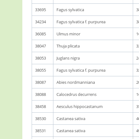
33695
Fagus sylvatica
3
34234
Fagus sylvatica f. purpurea
3
36085
Ulmus minor
1
38047
Thuja plicata
3
38053
Juglans nigra
2
38055
Fagus sylvatica f. purpurea
3
38087
Abies nordmanniana
2
38088
Calocedrus decurrens
1
38458
Aesculus hippocastanum
3
38530
Castanea sativa
4
38531
Castanea sativa
4