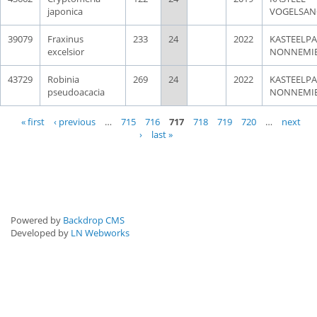
japonica
VOGELSAN
39079
Fraxinus
233
24
2022
KASTEELP
excelsior
NONNEMI
43729
Robinia
269
24
2022
KASTEELP
pseudoacacia
NONNEMI
Pages
« first
‹ previous
…
715
716
717
718
719
720
…
next
›
last »
Powered by
Backdrop CMS
Developed by
LN Webworks