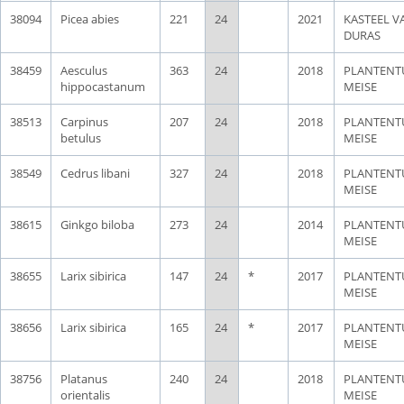
38094
Picea abies
221
24
2021
KASTEEL V
DURAS
38459
Aesculus
363
24
2018
PLANTENT
hippocastanum
MEISE
38513
Carpinus
207
24
2018
PLANTENT
betulus
MEISE
38549
Cedrus libani
327
24
2018
PLANTENT
MEISE
38615
Ginkgo biloba
273
24
2014
PLANTENT
MEISE
38655
Larix sibirica
147
24
*
2017
PLANTENT
MEISE
38656
Larix sibirica
165
24
*
2017
PLANTENT
MEISE
38756
Platanus
240
24
2018
PLANTENT
orientalis
MEISE