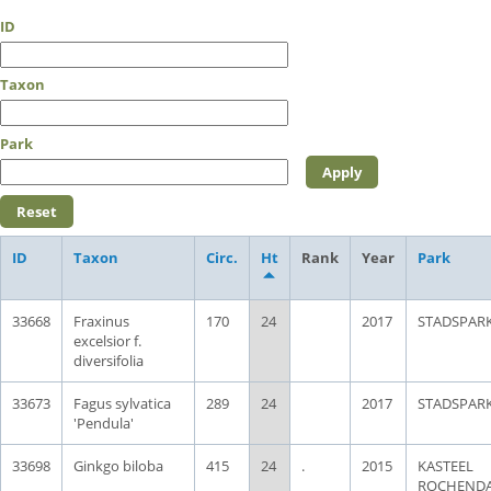
ID
Taxon
Park
ID
Taxon
Circ.
Ht
Rank
Year
Park
33668
Fraxinus
170
24
2017
STADSPAR
excelsior f.
diversifolia
33673
Fagus sylvatica
289
24
2017
STADSPAR
'Pendula'
33698
Ginkgo biloba
415
24
.
2015
KASTEEL
ROCHEND