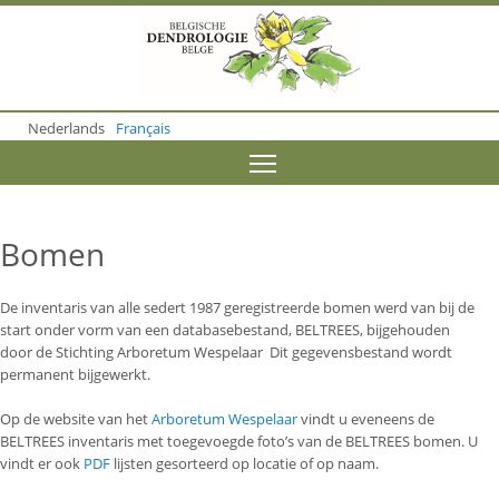
S
k
i
p
t
o
Nederlands
Français
m
a
Toggle menu visibility
i
n
c
o
Bomen
n
t
e
De inventaris van alle sedert 1987 geregistreerde bomen werd van bij de
n
start onder vorm van een databasebestand, BELTREES, bijgehouden
t
door de Stichting Arboretum Wespelaar Dit gegevensbestand wordt
permanent bijgewerkt.
Op de website van het
Arboretum Wespelaar
vindt u eveneens de
BELTREES inventaris met toegevoegde foto’s van de BELTREES bomen. U
vindt er ook
PDF
lijsten gesorteerd op locatie of op naam.