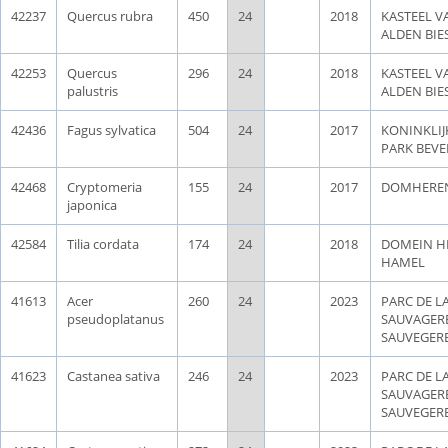
42237
Quercus rubra
450
24
2018
KASTEEL V
ALDEN BIE
42253
Quercus
296
24
2018
KASTEEL V
palustris
ALDEN BIE
42436
Fagus sylvatica
504
24
2017
KONINKLIJ
PARK BEV
42468
Cryptomeria
155
24
2017
DOMHERE
japonica
42584
Tilia cordata
174
24
2018
DOMEIN H
HAMEL
41613
Acer
260
24
2023
PARC DE L
pseudoplatanus
SAUVAGERE
SAUVEGER
41623
Castanea sativa
246
24
2023
PARC DE L
SAUVAGERE
SAUVEGER