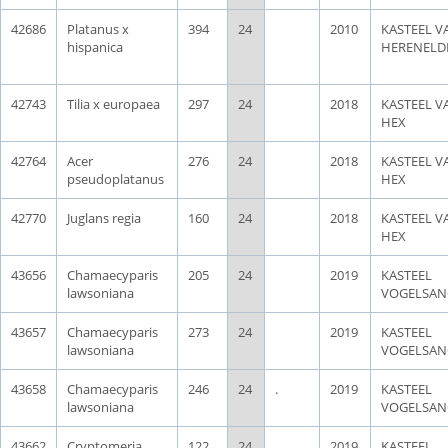
42686
Platanus x
394
24
2010
KASTEEL VA
hispanica
HERENELD
42743
Tilia x europaea
297
24
2018
KASTEEL V
HEX
42764
Acer
276
24
2018
KASTEEL V
pseudoplatanus
HEX
42770
Juglans regia
160
24
2018
KASTEEL V
HEX
43656
Chamaecyparis
205
24
2019
KASTEEL
lawsoniana
VOGELSAN
43657
Chamaecyparis
273
24
2019
KASTEEL
lawsoniana
VOGELSAN
43658
Chamaecyparis
246
24
.
2019
KASTEEL
lawsoniana
VOGELSAN
43662
Cryptomeria
122
24
2019
KASTEEL