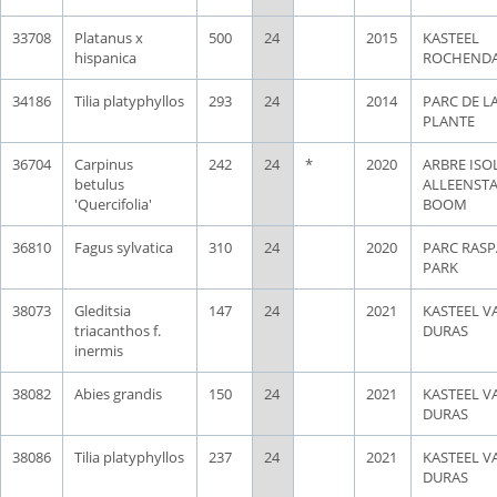
33708
Platanus x
500
24
2015
KASTEEL
hispanica
ROCHEND
34186
Tilia platyphyllos
293
24
2014
PARC DE L
PLANTE
36704
Carpinus
242
24
*
2020
ARBRE ISOL
betulus
ALLEENST
'Quercifolia'
BOOM
36810
Fagus sylvatica
310
24
2020
PARC RASP
PARK
38073
Gleditsia
147
24
2021
KASTEEL V
triacanthos f.
DURAS
inermis
38082
Abies grandis
150
24
2021
KASTEEL V
DURAS
38086
Tilia platyphyllos
237
24
2021
KASTEEL V
DURAS