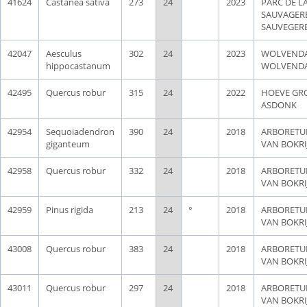
41624
Castanea sativa
273
24
2023
PARC DE L
SAUVAGERE
SAUVEGER
42047
Aesculus
302
24
2023
WOLVENDA
hippocastanum
WOLVEND
42495
Quercus robur
315
24
2022
HOEVE GR
ASDONK
42954
Sequoiadendron
390
24
2018
ARBORET
giganteum
VAN BOKRI
42958
Quercus robur
332
24
2018
ARBORET
VAN BOKRI
42959
Pinus rigida
213
24
°
2018
ARBORET
VAN BOKRI
43008
Quercus robur
383
24
2018
ARBORET
VAN BOKRI
43011
Quercus robur
297
24
2018
ARBORET
VAN BOKRI