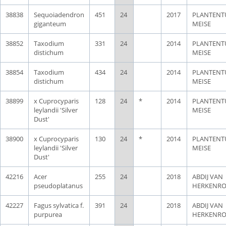
38838
Sequoiadendron
451
24
2017
PLANTENT
giganteum
MEISE
38852
Taxodium
331
24
2014
PLANTENT
distichum
MEISE
38854
Taxodium
434
24
2014
PLANTENT
distichum
MEISE
38899
x Cuprocyparis
128
24
*
2014
PLANTENT
leylandii 'Silver
MEISE
Dust'
38900
x Cuprocyparis
130
24
*
2014
PLANTENT
leylandii 'Silver
MEISE
Dust'
42216
Acer
255
24
2018
ABDIJ VAN
pseudoplatanus
HERKENR
42227
Fagus sylvatica f.
391
24
2018
ABDIJ VAN
purpurea
HERKENR