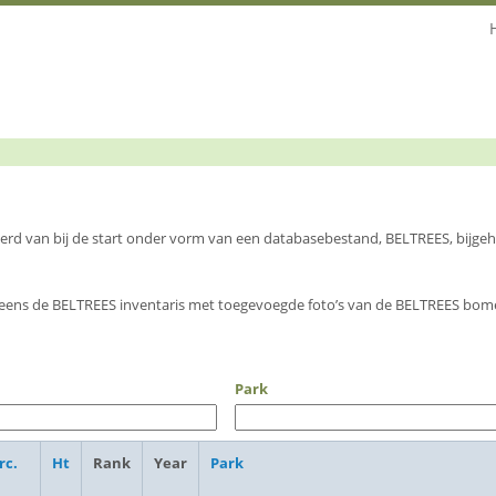
 werd van bij de start onder vorm van een databasebestand, BELTREES, bijg
eens de BELTREES inventaris met toegevoegde foto’s van de BELTREES bome
Park
rc.
Ht
Rank
Year
Park