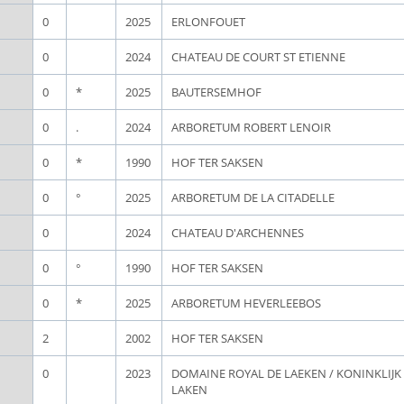
0
2025
ERLONFOUET
0
2024
CHATEAU DE COURT ST ETIENNE
0
*
2025
BAUTERSEMHOF
0
.
2024
ARBORETUM ROBERT LENOIR
0
*
1990
HOF TER SAKSEN
0
°
2025
ARBORETUM DE LA CITADELLE
0
2024
CHATEAU D'ARCHENNES
0
°
1990
HOF TER SAKSEN
0
*
2025
ARBORETUM HEVERLEEBOS
2
2002
HOF TER SAKSEN
0
2023
DOMAINE ROYAL DE LAEKEN / KONINKLIJ
LAKEN