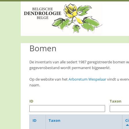
S
k
i
p
t
o
m
a
Bomen
i
n
c
o
De inventaris van alle sedert 1987 geregistreerde bomen
n
gegevensbestand wordt permanent bijgewerkt.
t
e
Op de website van het
Arboretum Wespelaar
vindt u even
n
naam.
t
ID
Taxon
ID
Taxon
Ci