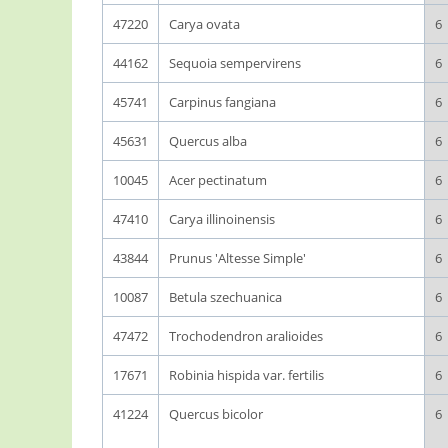
47220
Carya ovata
6
44162
Sequoia sempervirens
6
45741
Carpinus fangiana
6
45631
Quercus alba
6
10045
Acer pectinatum
6
47410
Carya illinoinensis
6
43844
Prunus 'Altesse Simple'
6
10087
Betula szechuanica
6
47472
Trochodendron aralioides
6
17671
Robinia hispida var. fertilis
6
41224
Quercus bicolor
6