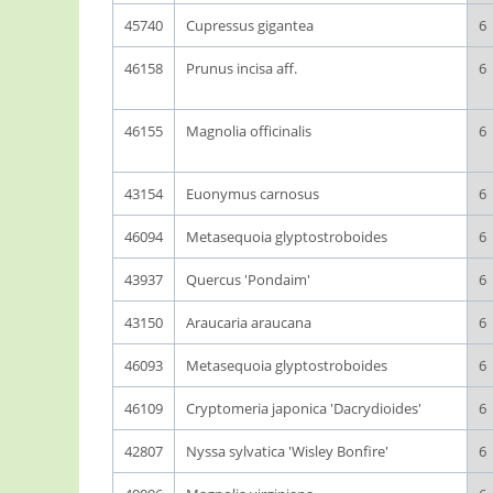
45740
Cupressus gigantea
6
46158
Prunus incisa aff.
6
46155
Magnolia officinalis
6
43154
Euonymus carnosus
6
46094
Metasequoia glyptostroboides
6
43937
Quercus 'Pondaim'
6
43150
Araucaria araucana
6
46093
Metasequoia glyptostroboides
6
46109
Cryptomeria japonica 'Dacrydioides'
6
42807
Nyssa sylvatica 'Wisley Bonfire'
6