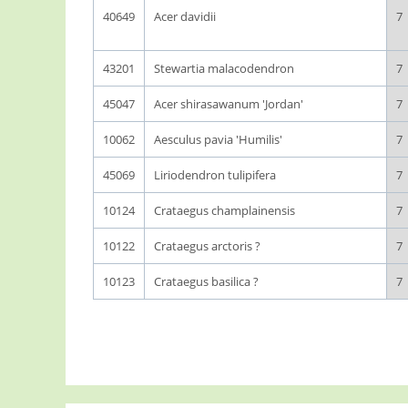
40649
Acer davidii
7
43201
Stewartia malacodendron
7
45047
Acer shirasawanum 'Jordan'
7
10062
Aesculus pavia 'Humilis'
7
45069
Liriodendron tulipifera
7
10124
Crataegus champlainensis
7
10122
Crataegus arctoris ?
7
10123
Crataegus basilica ?
7
Pages