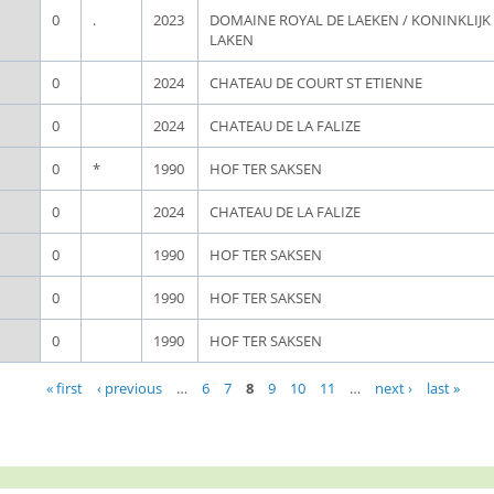
0
.
2023
DOMAINE ROYAL DE LAEKEN / KONINKLIJ
LAKEN
0
2024
CHATEAU DE COURT ST ETIENNE
0
2024
CHATEAU DE LA FALIZE
0
*
1990
HOF TER SAKSEN
0
2024
CHATEAU DE LA FALIZE
0
1990
HOF TER SAKSEN
0
1990
HOF TER SAKSEN
0
1990
HOF TER SAKSEN
« first
‹ previous
…
6
7
8
9
10
11
…
next ›
last »