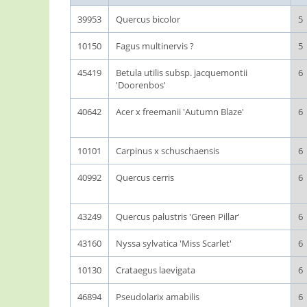
39953
Quercus bicolor
5
10150
Fagus multinervis ?
5
45419
Betula utilis subsp. jacquemontii
6
'Doorenbos'
40642
Acer x freemanii 'Autumn Blaze'
6
10101
Carpinus x schuschaensis
6
40992
Quercus cerris
6
43249
Quercus palustris 'Green Pillar'
6
43160
Nyssa sylvatica 'Miss Scarlet'
6
10130
Crataegus laevigata
6
46894
Pseudolarix amabilis
6