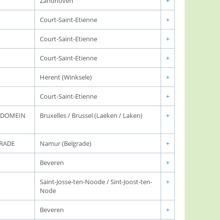
Zandhoven
+
Court-Saint-Etienne
+
Court-Saint-Etienne
+
Court-Saint-Etienne
+
Herent (Winksele)
+
Court-Saint-Etienne
+
K DOMEIN
Bruxelles / Brussel (Laeken / Laken)
+
GRADE
Namur (Belgrade)
+
Beveren
+
Saint-Josse-ten-Noode / Sint-Joost-ten-
+
Node
Beveren
+