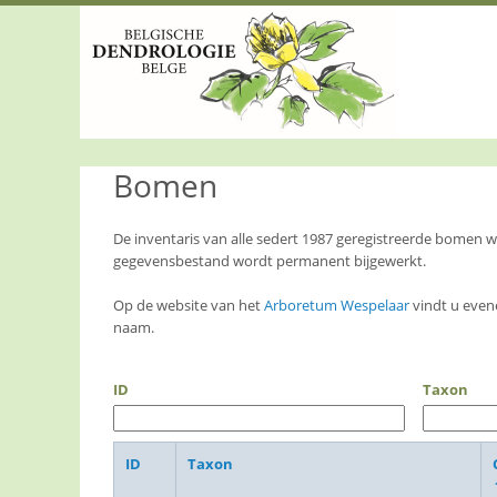
S
k
i
p
t
o
m
a
Bomen
i
n
c
o
De inventaris van alle sedert 1987 geregistreerde bomen
n
gegevensbestand wordt permanent bijgewerkt.
t
e
Op de website van het
Arboretum Wespelaar
vindt u even
n
naam.
t
ID
Taxon
ID
Taxon