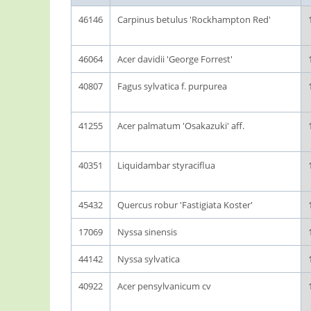
46146
Carpinus betulus 'Rockhampton Red'
46064
Acer davidii 'George Forrest'
40807
Fagus sylvatica f. purpurea
41255
Acer palmatum 'Osakazuki' aff.
40351
Liquidambar styraciflua
45432
Quercus robur 'Fastigiata Koster'
17069
Nyssa sinensis
44142
Nyssa sylvatica
40922
Acer pensylvanicum cv