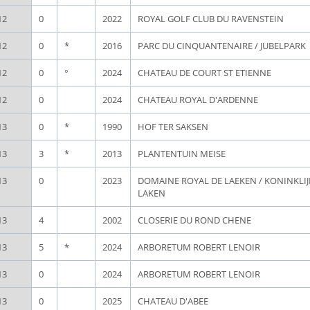
12
0
2022
ROYAL GOLF CLUB DU RAVENSTEIN
12
0
*
2016
PARC DU CINQUANTENAIRE / JUBELPARK
12
0
°
2024
CHATEAU DE COURT ST ETIENNE
12
0
2024
CHATEAU ROYAL D'ARDENNE
13
0
*
1990
HOF TER SAKSEN
13
3
*
2013
PLANTENTUIN MEISE
13
0
2023
DOMAINE ROYAL DE LAEKEN / KONINKLI
LAKEN
13
4
2002
CLOSERIE DU ROND CHENE
13
5
*
2024
ARBORETUM ROBERT LENOIR
13
0
2024
ARBORETUM ROBERT LENOIR
13
0
2025
CHATEAU D'ABEE