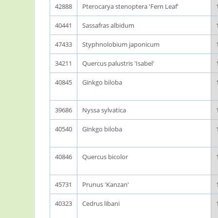
42888
Pterocarya stenoptera 'Fern Leaf'
40441
Sassafras albidum
47433
Styphnolobium japonicum
34211
Quercus palustris 'Isabel'
40845
Ginkgo biloba
39686
Nyssa sylvatica
40540
Ginkgo biloba
40846
Quercus bicolor
45731
Prunus 'Kanzan'
40323
Cedrus libani