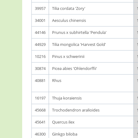
39957
Tilia cordata 'Zory'
34001
Aesculus chinensis
44146
Prunus x subhirtella 'Pendula'
44929
Tilia mongolica 'Harvest Gold'
10216
Pinus x schwerinii
30874
Picea abies 'Ohlendorffii'
40881
Rhus
16197
Thuja koraiensis
45668
Trochodendron aralioides
45641
Quercus ilex
46300
Ginkgo biloba