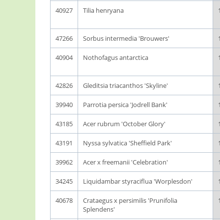
40927
Tilia henryana
47266
Sorbus intermedia 'Brouwers'
40904
Nothofagus antarctica
42826
Gleditsia triacanthos 'Skyline'
39940
Parrotia persica 'Jodrell Bank'
43185
Acer rubrum 'October Glory'
43191
Nyssa sylvatica 'Sheffield Park'
39962
Acer x freemanii 'Celebration'
34245
Liquidambar styraciflua 'Worplesdon'
40678
Crataegus x persimilis 'Prunifolia
Splendens'