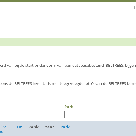
 werd van bij de start onder vorm van een databasebestand, BELTREES, bijg
eens de BELTREES inventaris met toegevoegde foto’s van de BELTREES bome
Park
Circ.
Ht
Rank
Year
Park