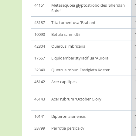
44151
Metasequoia glyptostroboides 'Sheridan
Spire'
43187
Tilia tomentosa 'Brabant'
10090
Betula schmidtii
42804
Quercus imbricaria
17557
Liquidambar styraciflua 'Aurora'
32340
Quercus robur 'Fastigiata Koster'
46142
Acer capillipes
46143
Acer rubrum 'October Glory'
10141
Dipteronia sinensis
33799
Parrotia persica cv