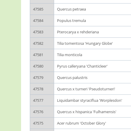
47585
Quercus petraea
47584
Populus tremula
47583
Pterocarya x rehderiana
47582
Tilia tomentosa 'Hungary Globe'
47581
Tilia monticola
47580
Pyrus calleryana 'Chanticleer'
47579
Quercus palustris
47578
Quercus x turneri 'Pseudoturneri'
47577
Liquidambar styraciflua 'Worplesdon'
47576
Quercus x hispanica 'Fulhamensis'
47575
Acer rubrum 'October Glory'