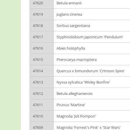
47620
Betula ermanii
47619
Juglans cinerea
47618
Sorbus sargentiana
47617
Styphnolobium japonicum 'Pendulum'
47616
Abies holophylla
47615
Pterocarya macroptera
47614
Quercus x bimundorum 'Crimson Spire'
47613
Nyssa sylvatica 'Wisley Bonfire'
47612
Betula alleghaniensis
47611
Prunus 'Martine'
47610
Magnolia 'Joli Pompon'
47609
Magnolia 'Forrest's Pink' x 'Star Wars'