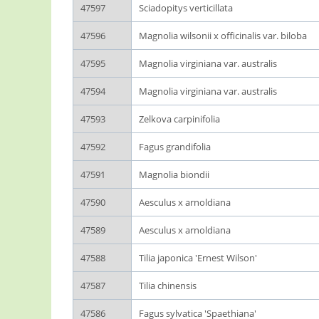
47597
Sciadopitys verticillata
47596
Magnolia wilsonii x officinalis var. biloba
47595
Magnolia virginiana var. australis
47594
Magnolia virginiana var. australis
47593
Zelkova carpinifolia
47592
Fagus grandifolia
47591
Magnolia biondii
47590
Aesculus x arnoldiana
47589
Aesculus x arnoldiana
47588
Tilia japonica 'Ernest Wilson'
47587
Tilia chinensis
47586
Fagus sylvatica 'Spaethiana'