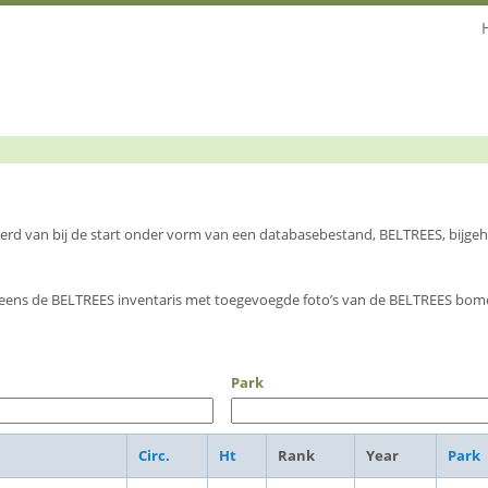
 werd van bij de start onder vorm van een databasebestand, BELTREES, bijg
eens de BELTREES inventaris met toegevoegde foto’s van de BELTREES bome
Park
Circ.
Ht
Rank
Year
Park