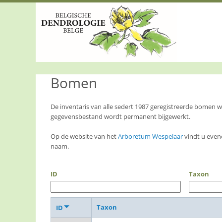
S
k
i
p
t
o
m
a
Bomen
i
n
c
o
De inventaris van alle sedert 1987 geregistreerde bomen
n
gegevensbestand wordt permanent bijgewerkt.
t
e
Op de website van het
Arboretum Wespelaar
vindt u even
n
naam.
t
ID
Taxon
Taxon
ID