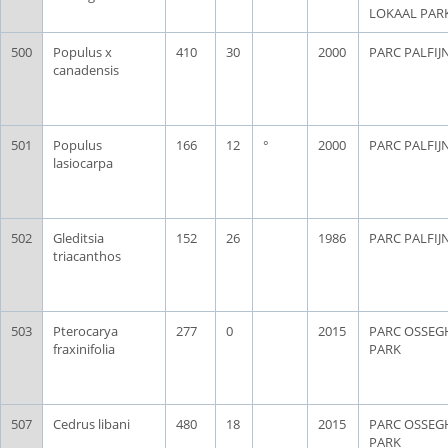
LOKAAL PAR
500
Populus x
410
30
2000
PARC PALFIJ
canadensis
501
Populus
166
12
°
2000
PARC PALFIJ
lasiocarpa
502
Gleditsia
152
26
1986
PARC PALFIJ
triacanthos
503
Pterocarya
277
0
2015
PARC OSSE
fraxinifolia
PARK
507
Cedrus libani
480
18
2015
PARC OSSE
PARK