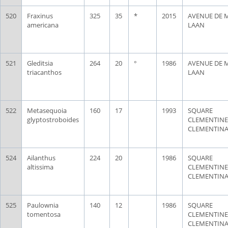
520
Fraxinus
325
35
*
2015
AVENUE DE 
americana
LAAN
521
Gleditsia
264
20
°
1986
AVENUE DE 
triacanthos
LAAN
522
Metasequoia
160
17
1993
SQUARE
glyptostroboides
CLEMENTINE
CLEMENTIN
524
Ailanthus
224
20
1986
SQUARE
altissima
CLEMENTINE
CLEMENTIN
525
Paulownia
140
12
1986
SQUARE
tomentosa
CLEMENTINE
CLEMENTIN