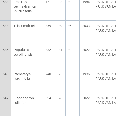
543
Fraxinus
171
22
*
1986
PARK DE LAE
pennsylvanica
PARK VAN L
'Aucubifolia'
544
Tilia x moltkei
459
30
**
2003
PARK DE LAE
PARK VAN L
545
Populus x
432
31
*
2022
PARK DE LAE
berolinensis
PARK VAN L
546
Pterocarya
240
25
1986
PARK DE LAE
fraxinifolia
PARK VAN L
547
Liriodendron
394
28
2022
PARK DE LAE
tulipifera
PARK VAN L