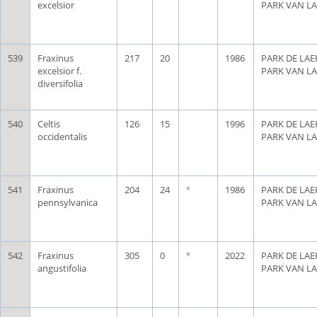
excelsior
PARK VAN L
539
Fraxinus
217
20
1986
PARK DE LAE
excelsior f.
PARK VAN L
diversifolia
540
Celtis
126
15
1996
PARK DE LAE
occidentalis
PARK VAN L
541
Fraxinus
204
24
°
1986
PARK DE LAE
pennsylvanica
PARK VAN L
542
Fraxinus
305
0
°
2022
PARK DE LAE
angustifolia
PARK VAN L