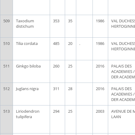
509
Taxodium
353
35
1986
VAL DUCHESS
distichum
HERTOGINN
510
Tilia cordata
485
20
.
1986
VAL DUCHESS
HERTOGINN
511
Ginkgo biloba
260
25
2016
PALAIS DES
ACADEMIES /
DER ACADEM
512
Juglans nigra
311
28
2016
PALAIS DES
ACADEMIES /
DER ACADEM
513
Liriodendron
294
25
2003
AVENUE DE 
tulipifera
LAAN