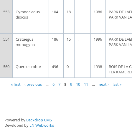
553
Gymnocladus
104
18
1986
PARK DE LAE
dioicus
PARK VAN L
554
Crataegus
186
15
.
1996
PARK DE LAE
monogyna
PARK VAN L
560
Quercus robur
496
0
1998
BOIS DE LA 
TER KAMERE
Pages
« first
‹ previous
…
6
7
8
9
10
11
…
next ›
last »
Powered by
Backdrop CMS
Developed by
LN Webworks