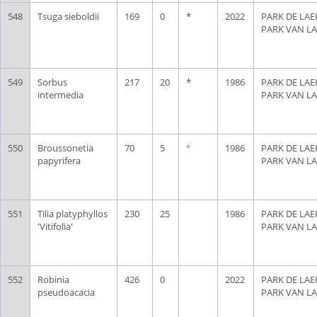
548
Tsuga sieboldii
169
0
*
2022
PARK DE LAE
PARK VAN L
549
Sorbus
217
20
*
1986
PARK DE LAE
intermedia
PARK VAN L
550
Broussonetia
70
5
°
1986
PARK DE LAE
papyrifera
PARK VAN L
551
Tilia platyphyllos
230
25
1986
PARK DE LAE
'Vitifolia'
PARK VAN L
552
Robinia
426
0
2022
PARK DE LAE
pseudoacacia
PARK VAN L