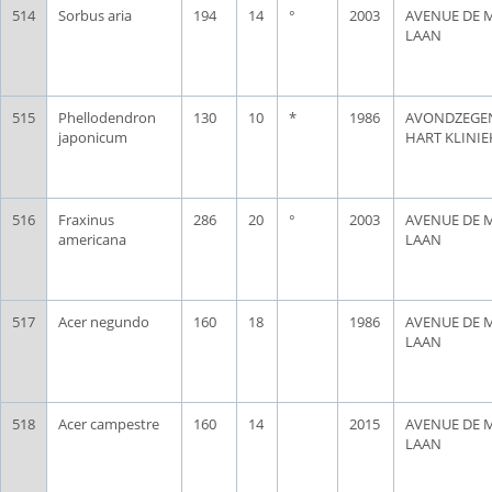
514
Sorbus aria
194
14
°
2003
AVENUE DE 
LAAN
515
Phellodendron
130
10
*
1986
AVONDZEGEN
japonicum
HART KLINIE
516
Fraxinus
286
20
°
2003
AVENUE DE 
americana
LAAN
517
Acer negundo
160
18
1986
AVENUE DE 
LAAN
518
Acer campestre
160
14
2015
AVENUE DE 
LAAN