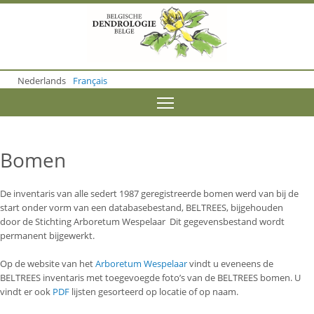
S
k
i
p
t
o
Nederlands
Français
m
a
Toggle menu visibility
i
n
c
o
Bomen
n
t
e
De inventaris van alle sedert 1987 geregistreerde bomen werd van bij de
n
start onder vorm van een databasebestand, BELTREES, bijgehouden
t
door de Stichting Arboretum Wespelaar Dit gegevensbestand wordt
permanent bijgewerkt.
Op de website van het
Arboretum Wespelaar
vindt u eveneens de
BELTREES inventaris met toegevoegde foto’s van de BELTREES bomen. U
vindt er ook
PDF
lijsten gesorteerd op locatie of op naam.