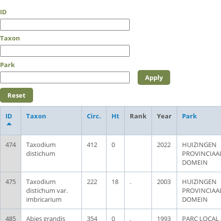
ID
Taxon
Park
ID
Taxon
Circ.
Ht
Rank
Year
Park
474
Taxodium
412
0
2022
HUIZINGEN
distichum
PROVINCIAA
DOMEIN
475
Taxodium
222
18
.
2003
HUIZINGEN
distichum var.
PROVINCIAA
imbricarium
DOMEIN
485
Abies grandis
354
0
.
1993
PARC LOCAL 