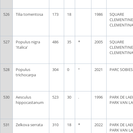
526
Tilia tomentosa
173
18
1986
SQUARE
CLEMENTINE
CLEMENTIN
527
Populus nigra
486
35
*
2005
SQUARE
'Italica'
CLEMENTINE
CLEMENTIN
528
Populus
304
0
°
2021
PARC SOBIES
trichocarpa
530
Aesculus
523
30
.
1996
PARK DE LAE
hippocastanum
PARK VAN L
531
Zelkova serrata
310
18
*
2022
PARK DE LAE
PARK VAN L