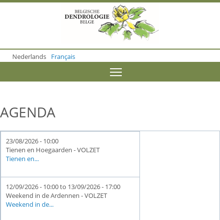
S
k
i
p
t
o
Nederlands
Français
m
a
Toggle menu visibility
i
n
c
o
AGENDA
n
t
e
n
23/08/2026 - 10:00
t
Tienen en Hoegaarden - VOLZET
Tienen en...
12/09/2026 - 10:00
to
13/09/2026 - 17:00
Weekend in de Ardennen - VOLZET
Weekend in de...