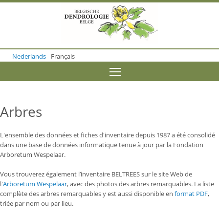
S
k
i
p
t
o
Nederlands
Français
m
a
Toggle menu visibility
i
n
c
o
Arbres
n
t
e
L'ensemble des données et fiches d'inventaire depuis 1987 a été consolidé
n
dans une base de données informatique tenue à jour par la Fondation
t
Arboretum Wespelaar.
Vous trouverez également l’inventaire BELTREES sur le site Web de
l'
Arboretum Wespelaar
, avec des photos des arbres remarquables. L
a liste
complète des arbres remarquables y est aussi disponible en
format PDF
,
triée par nom ou par lieu.