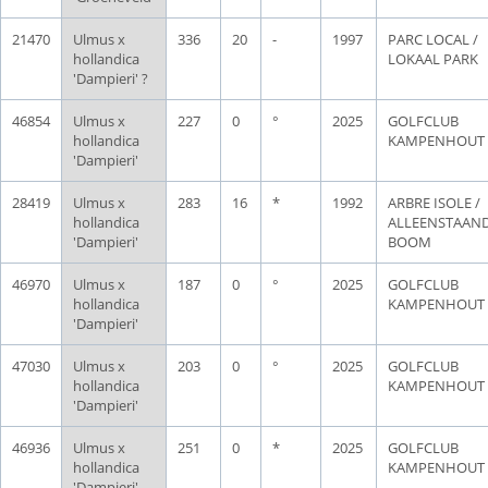
21470
Ulmus x
336
20
-
1997
PARC LOCAL /
hollandica
LOKAAL PARK
'Dampieri' ?
46854
Ulmus x
227
0
°
2025
GOLFCLUB
hollandica
KAMPENHOUT
'Dampieri'
28419
Ulmus x
283
16
*
1992
ARBRE ISOLE /
hollandica
ALLEENSTAAN
'Dampieri'
BOOM
46970
Ulmus x
187
0
°
2025
GOLFCLUB
hollandica
KAMPENHOUT
'Dampieri'
47030
Ulmus x
203
0
°
2025
GOLFCLUB
hollandica
KAMPENHOUT
'Dampieri'
46936
Ulmus x
251
0
*
2025
GOLFCLUB
hollandica
KAMPENHOUT
'Dampieri'