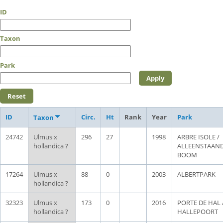
ID
Taxon
Park
ID
Circ.
Ht
Rank
Year
Park
Taxon
24742
Ulmus x
296
27
1998
ARBRE ISOLE /
hollandica ?
ALLEENSTAAN
BOOM
17264
Ulmus x
88
0
2003
ALBERTPARK
hollandica ?
32323
Ulmus x
173
0
2016
PORTE DE HAL 
hollandica ?
HALLEPOORT