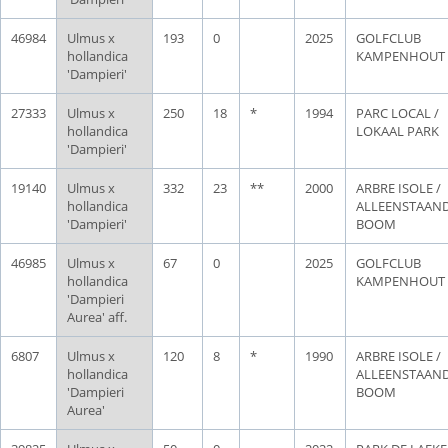
46984
Ulmus x
193
0
2025
GOLFCLUB
hollandica
KAMPENHOUT
'Dampieri'
27333
Ulmus x
250
18
*
1994
PARC LOCAL /
hollandica
LOKAAL PARK
'Dampieri'
19140
Ulmus x
332
23
**
2000
ARBRE ISOLE /
hollandica
ALLEENSTAAN
'Dampieri'
BOOM
46985
Ulmus x
67
0
2025
GOLFCLUB
hollandica
KAMPENHOUT
'Dampieri
Aurea' aff.
6807
Ulmus x
120
8
*
1990
ARBRE ISOLE /
hollandica
ALLEENSTAAN
'Dampieri
BOOM
Aurea'