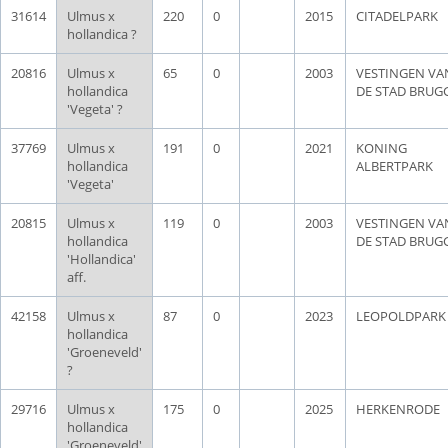
31614
Ulmus x
220
0
2015
CITADELPARK
hollandica ?
20816
Ulmus x
65
0
2003
VESTINGEN VA
hollandica
DE STAD BRUG
'Vegeta' ?
37769
Ulmus x
191
0
2021
KONING
hollandica
ALBERTPARK
'Vegeta'
20815
Ulmus x
119
0
2003
VESTINGEN VA
hollandica
DE STAD BRUG
'Hollandica'
aff.
42158
Ulmus x
87
0
2023
LEOPOLDPARK
hollandica
'Groeneveld'
?
29716
Ulmus x
175
0
2025
HERKENRODE
hollandica
'Groeneveld'