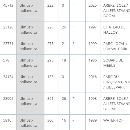
45713
Ulmus x
222
0
°
2025
ARBRE ISOLE /
hollandica
ALLEENSTAAN
BOOM
23120
Ulmus x
226
26
°
1997
CHATEAU DE
hollandica
HALLOY
23731
Ulmus x
275
21
°
1999
PARC LOCAL /
hollandica
LOKAAL PARK
578
Ulmus x
295
18
°
1986
SQUARE DE
hollandica
MEEUS
34134
Ulmus x
133
0
.
2016
PARC DU
hollandica
CINQUANTENA
/ JUBELPARK
23902
Ulmus x
351
26
*
1998
ARBRE ISOLE /
hollandica
ALLEENSTAAN
BOOM
5816
Ulmus x
300
16
-
1989
WATERHOF
hollandica