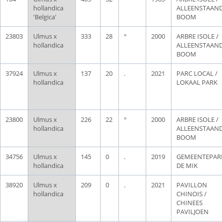
hollandica
ALLEENSTAAN
'Belgica'
BOOM
23803
Ulmus x
333
28
°
2000
ARBRE ISOLE /
hollandica
ALLEENSTAAN
BOOM
37924
Ulmus x
137
20
.
2021
PARC LOCAL /
hollandica
LOKAAL PARK
23800
Ulmus x
226
22
°
2000
ARBRE ISOLE /
hollandica
ALLEENSTAAN
BOOM
34756
Ulmus x
145
0
.
2019
GEMEENTEPAR
hollandica
DE MIK
38920
Ulmus x
209
0
.
2021
PAVILLON
hollandica
CHINOIS /
CHINEES
PAVILJOEN