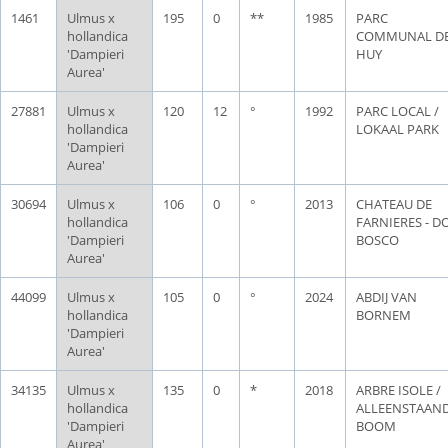
1461
Ulmus x
195
0
**
1985
PARC
hollandica
COMMUNAL D
'Dampieri
HUY
Aurea'
27881
Ulmus x
120
12
°
1992
PARC LOCAL /
hollandica
LOKAAL PARK
'Dampieri
Aurea'
30694
Ulmus x
106
0
°
2013
CHATEAU DE
hollandica
FARNIERES - D
'Dampieri
BOSCO
Aurea'
44099
Ulmus x
105
0
°
2024
ABDIJ VAN
hollandica
BORNEM
'Dampieri
Aurea'
34135
Ulmus x
135
0
*
2018
ARBRE ISOLE /
hollandica
ALLEENSTAAN
'Dampieri
BOOM
Aurea'