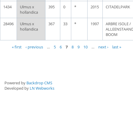
1434
Ulmus x
395
0
*
2015
CITADELPARK
hollandica
28496
Ulmus x
367
33
*
1997
ARBRE ISOLE /
hollandica
ALLEENSTAAN
BOOM
Pages
« first
‹ previous
…
5
6
7
8
9
10
…
next ›
last »
Powered by
Backdrop CMS
Developed by
LN Webworks