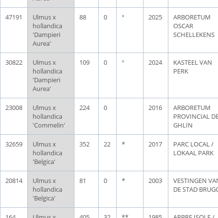
47191
Ulmus x
88
0
°
2025
ARBORETUM
hollandica
OSCAR
'Dampieri
SCHELLEKENS
Aurea'
30822
Ulmus x
109
0
°
2024
KASTEEL VAN
hollandica
PERK
'Dampieri
Aurea'
23008
Ulmus x
224
0
2016
ARBORETUM
hollandica
PROVINCIAL D
'Commelin'
GHLIN
32659
Ulmus x
352
22
*
2017
PARC LOCAL /
hollandica
LOKAAL PARK
'Belgica'
20814
Ulmus x
81
0
*
2003
VESTINGEN VA
hollandica
DE STAD BRUG
'Belgica'
164
Ulmus x
405
32
**
1985
ARBRE ISOLE /