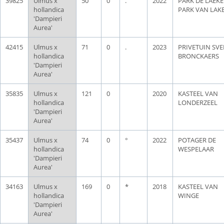
39825
Ulmus x
50
0
.
2022
PARK DE LAEKE
hollandica
PARK VAN LAK
'Dampieri
Aurea'
42415
Ulmus x
71
0
.
2023
PRIVETUIN SV
hollandica
BRONCKAERS
'Dampieri
Aurea'
35835
Ulmus x
121
0
2020
KASTEEL VAN
hollandica
LONDERZEEL
'Dampieri
Aurea'
35437
Ulmus x
74
0
°
2022
POTAGER DE
hollandica
WESPELAAR
'Dampieri
Aurea'
34163
Ulmus x
169
0
*
2018
KASTEEL VAN
hollandica
WINGE
'Dampieri
Aurea'