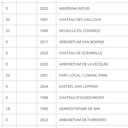
0
2025
MEERDAALWOUD
33
1991
CHATEAU DES CAILLOUX
22
1990
NEUVILLE EN CONDROZ
0
2017
ARBORETUM VAN BOKRIJK
0
2020
CHATEAU DE SCRAWELLE
0
2020
ARBORETUM DE LA VECQUEE
26
2001
PARC LOCAL / LOKAAL PARK
0
2024
KASTEEL VAN LOPPEM
0
1998
CHATEAU D'OUDOUMONT
18
1990
GEMEENTEPARK DE MIK
0
2023
ARBORETUM DE FORRIERES