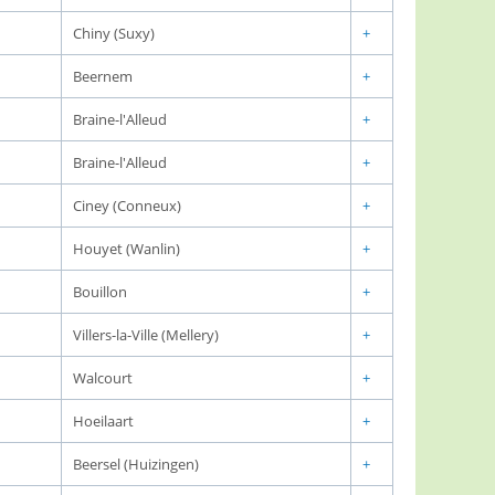
Chiny (Suxy)
+
Beernem
+
Braine-l'Alleud
+
Braine-l'Alleud
+
Ciney (Conneux)
+
Houyet (Wanlin)
+
Bouillon
+
Villers-la-Ville (Mellery)
+
Walcourt
+
Hoeilaart
+
Beersel (Huizingen)
+