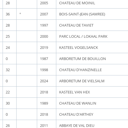
28
2005
CHATEAU DE MOINIL
36
°
2007
BOIS-SAINT-JEAN (SAMREE)
28
1997
CHATEAU DE TAVIET
25
2000
PARC LOCAL / LOKAAL PARK
24
2019
KASTEEL VOGELSANCK
0
1987
ARBORETUM DE BOUILLON
32
1998
CHATEAU D'HANZINELLE
0
2024
ARBORETUM DE VIELSALM
22
2018
KASTEEL VAN HEX
30
1989
CHATEAU DE WANLIN
0
2018
CHATEAU D'ARTHEY
26
2011
ABBAYE DE VAL DIEU