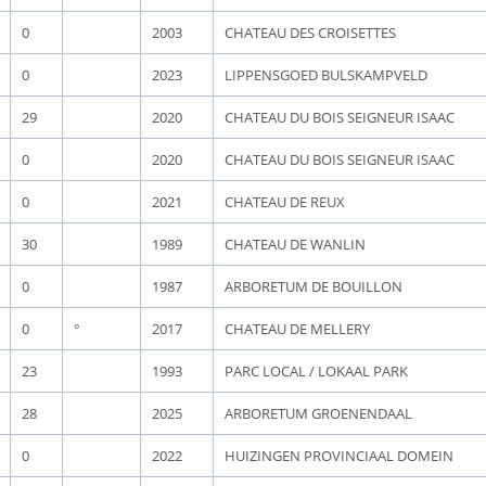
0
2003
CHATEAU DES CROISETTES
0
2023
LIPPENSGOED BULSKAMPVELD
29
2020
CHATEAU DU BOIS SEIGNEUR ISAAC
0
2020
CHATEAU DU BOIS SEIGNEUR ISAAC
0
2021
CHATEAU DE REUX
30
1989
CHATEAU DE WANLIN
0
1987
ARBORETUM DE BOUILLON
0
°
2017
CHATEAU DE MELLERY
23
1993
PARC LOCAL / LOKAAL PARK
28
2025
ARBORETUM GROENENDAAL
0
2022
HUIZINGEN PROVINCIAAL DOMEIN