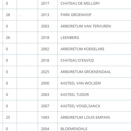
0
2017
CHATEAU DE MELLERY
28
.
2013
PARK GROENHOF
0
2003
ARBORETUM VAN TERVUREN
26
2018
LEENBERG
0
2002
ARBORETUM KOEKELARE
0
2018
CHATEAU D'ENVOZ
0
2025
ARBORETUM GROENENDAAL
0
2000
KASTEEL VAN WOLSEM
0
2003
KASTEEL TUDOR
0
2007
KASTEEL VOGELSANCK
25
1993
ARBORETUM LOUIS EMPAIN
0
2004
BLOEMENDALE