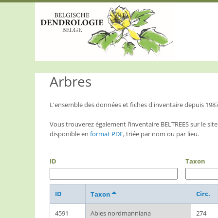
S
k
i
p
t
o
m
a
Arbres
i
n
c
o
L'ensemble des données et fiches d'inventaire depuis 198
n
t
Vous trouverez également l’inventaire BELTREES sur le site
e
disponible en
format PDF
, triée par nom ou par lieu.
n
t
ID
Taxon
ID
Circ.
Taxon
4591
Abies nordmanniana
274