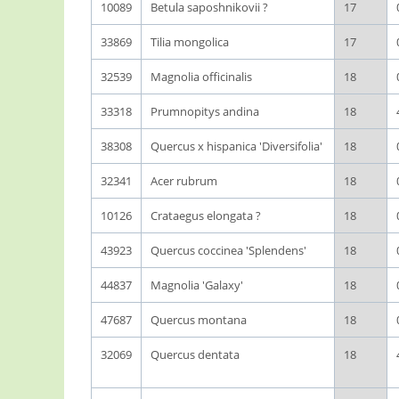
10089
Betula saposhnikovii ?
17
33869
Tilia mongolica
17
32539
Magnolia officinalis
18
33318
Prumnopitys andina
18
38308
Quercus x hispanica 'Diversifolia'
18
32341
Acer rubrum
18
10126
Crataegus elongata ?
18
43923
Quercus coccinea 'Splendens'
18
44837
Magnolia 'Galaxy'
18
47687
Quercus montana
18
32069
Quercus dentata
18