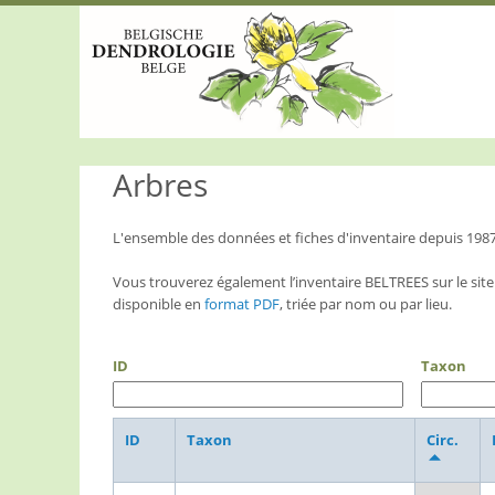
S
k
i
p
t
o
m
a
Arbres
i
n
c
o
L'ensemble des données et fiches d'inventaire depuis 198
n
t
Vous trouverez également l’inventaire BELTREES sur le site
e
disponible en
format PDF
, triée par nom ou par lieu.
n
t
ID
Taxon
ID
Taxon
Circ.