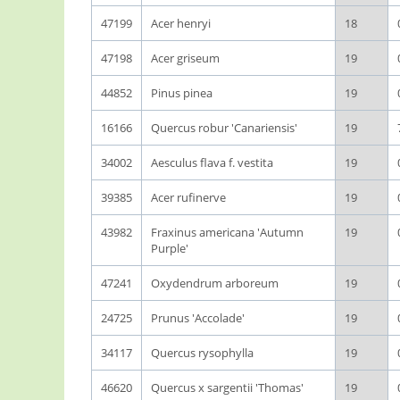
47199
Acer henryi
18
47198
Acer griseum
19
44852
Pinus pinea
19
16166
Quercus robur 'Canariensis'
19
34002
Aesculus flava f. vestita
19
39385
Acer rufinerve
19
43982
Fraxinus americana 'Autumn
19
Purple'
47241
Oxydendrum arboreum
19
24725
Prunus 'Accolade'
19
34117
Quercus rysophylla
19
46620
Quercus x sargentii 'Thomas'
19