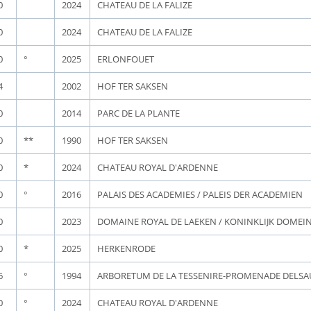
0
2024
CHATEAU DE LA FALIZE
0
2024
CHATEAU DE LA FALIZE
0
°
2025
ERLONFOUET
4
2002
HOF TER SAKSEN
0
2014
PARC DE LA PLANTE
0
**
1990
HOF TER SAKSEN
0
*
2024
CHATEAU ROYAL D'ARDENNE
0
°
2016
PALAIS DES ACADEMIES / PALEIS DER ACADEMIEN
0
2023
DOMAINE ROYAL DE LAEKEN / KONINKLIJK DOMEI
0
*
2025
HERKENRODE
6
°
1994
ARBORETUM DE LA TESSENIRE-PROMENADE DELSA
0
°
2024
CHATEAU ROYAL D'ARDENNE