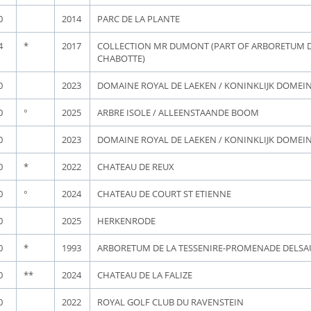
0
2014
PARC DE LA PLANTE
4
*
2017
COLLECTION MR DUMONT (PART OF ARBORETUM D
CHABOTTE)
0
2023
DOMAINE ROYAL DE LAEKEN / KONINKLIJK DOMEI
0
°
2025
ARBRE ISOLE / ALLEENSTAANDE BOOM
0
2023
DOMAINE ROYAL DE LAEKEN / KONINKLIJK DOMEI
0
*
2022
CHATEAU DE REUX
0
°
2024
CHATEAU DE COURT ST ETIENNE
0
2025
HERKENRODE
0
*
1993
ARBORETUM DE LA TESSENIRE-PROMENADE DELSA
0
**
2024
CHATEAU DE LA FALIZE
0
2022
ROYAL GOLF CLUB DU RAVENSTEIN