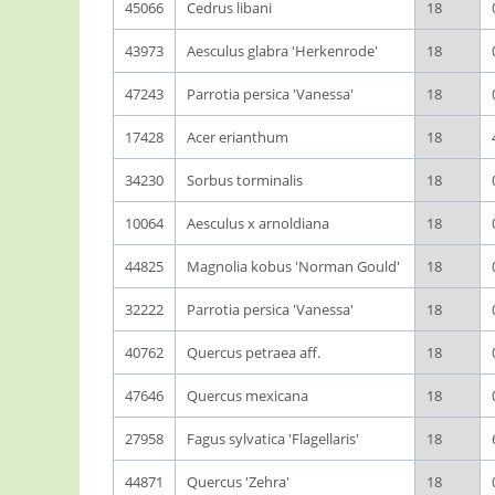
45066
Cedrus libani
18
43973
Aesculus glabra 'Herkenrode'
18
47243
Parrotia persica 'Vanessa'
18
17428
Acer erianthum
18
34230
Sorbus torminalis
18
10064
Aesculus x arnoldiana
18
44825
Magnolia kobus 'Norman Gould'
18
32222
Parrotia persica 'Vanessa'
18
40762
Quercus petraea aff.
18
47646
Quercus mexicana
18
27958
Fagus sylvatica 'Flagellaris'
18
44871
Quercus 'Zehra'
18