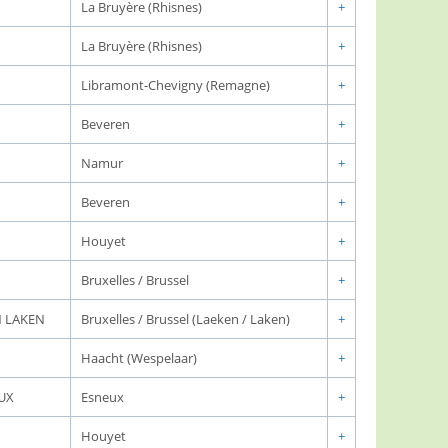
La Bruyère (Rhisnes)
+
La Bruyère (Rhisnes)
+
Libramont-Chevigny (Remagne)
+
Beveren
+
Namur
+
Beveren
+
Houyet
+
Bruxelles / Brussel
+
N LAKEN
Bruxelles / Brussel (Laeken / Laken)
+
Haacht (Wespelaar)
+
UX
Esneux
+
Houyet
+