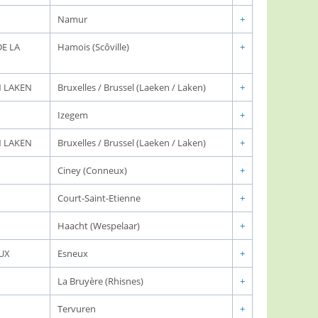
Namur
+
E LA
Hamois (Scôville)
+
N LAKEN
Bruxelles / Brussel (Laeken / Laken)
+
Izegem
+
N LAKEN
Bruxelles / Brussel (Laeken / Laken)
+
Ciney (Conneux)
+
Court-Saint-Etienne
+
Haacht (Wespelaar)
+
UX
Esneux
+
La Bruyère (Rhisnes)
+
Tervuren
+