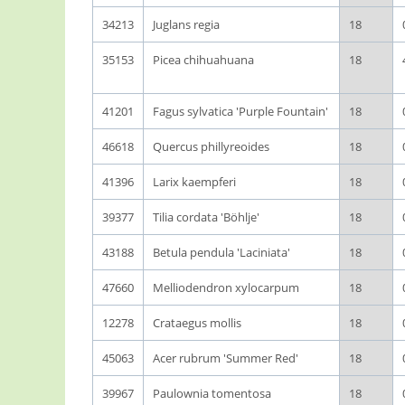
34213
Juglans regia
18
35153
Picea chihuahuana
18
41201
Fagus sylvatica 'Purple Fountain'
18
46618
Quercus phillyreoides
18
41396
Larix kaempferi
18
39377
Tilia cordata 'Böhlje'
18
43188
Betula pendula 'Laciniata'
18
47660
Melliodendron xylocarpum
18
12278
Crataegus mollis
18
45063
Acer rubrum 'Summer Red'
18
39967
Paulownia tomentosa
18