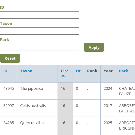
ID
Taxon
Park
ID
Taxon
Circ.
Ht
Rank
Year
Park
43945
Tilia japonica
16
0
.
2024
CHATEAU
FALIZE
32997
Celtis australis
16
0
2017
ARBORE
LA CITA
34285
Quercus alba
16
0
.
2025
ARBORE
BRICGNI