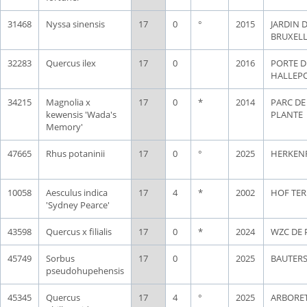
31468
Nyssa sinensis
17
0
°
2015
JARDIN 
BRUXELL
32283
Quercus ilex
17
0
2016
PORTE D
HALLEP
34215
Magnolia x
17
0
*
2014
PARC DE
kewensis 'Wada's
PLANTE
Memory'
47665
Rhus potaninii
17
0
°
2025
HERKEN
10058
Aesculus indica
17
4
*
2002
HOF TER
'Sydney Pearce'
43598
Quercus x filialis
17
0
*
2024
WZC DE 
45749
Sorbus
17
0
2025
BAUTER
pseudohupehensis
45345
Quercus
17
4
°
2025
ARBORE