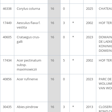
46338
Corylus colurna
16
0
2025
CHATEAU
17449
Aesculus flava f.
16
3
*
2002
HOF TER
vestita
40605
Crataegus crus-
16
0
*
2023
DOMAIN
galli
DE LAEK
KONINKL
DOMEIN
17434
Acer pectinatum
16
5
*
2002
HOF TER
subsp.
maximowiczii
40856
Acer rufinerve
16
0
2023
PARC DE
WOLUWE
VAN WO
30435
Abies pindrow
16
3
*
2013
CLOSERI
ROND C