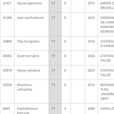
31421
Styrax japonicus
17
0
.
2015
JARDIN 
BRUXELL
41280
Acer saccharinum
17
0
2023
DOMAIN
DE LAEK
KONINKL
DOMEIN
33869
Tilia mongolica
17
0
.
2018
CHATEA
D'AYWIE
45062
Quercus rubra
17
0
2024
CHATEAU
FALIZE
43978
Nyssa sylvatica
17
0
2024
CHATEAU
FALIZE
32559
Rhamnus
17
0
2016
BOTANI
cathartica
TUIN,
UNIVERS
GENT
6665
Cephalotaxus
17
4
2004
KAPELL
fortunei