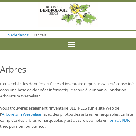
S
k
i
p
t
o
Nederlands
Français
m
a
Toggle menu visibility
i
n
c
o
Arbres
n
t
e
L'ensemble des données et fiches d'inventaire depuis 1987 a été consolidé
n
dans une base de données informatique tenue à jour par la Fondation
t
Arboretum Wespelaar.
Vous trouverez également l’inventaire BELTREES sur le site Web de
l'
Arboretum Wespelaar
, avec des photos des arbres remarquables. L
a liste
complète des arbres remarquables y est aussi disponible en
format PDF
,
triée par nom ou par lieu.