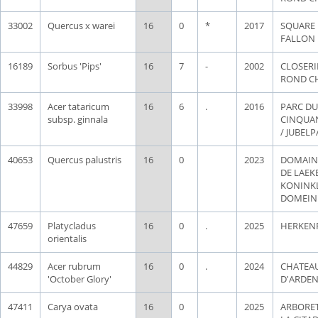
33002
Quercus x warei
16
0
*
2017
SQUARE
FALLON
16189
Sorbus 'Pips'
16
7
-
2002
CLOSERI
ROND C
33998
Acer tataricum
16
6
.
2016
PARC DU
subsp. ginnala
CINQUA
/ JUBEL
40653
Quercus palustris
16
0
2023
DOMAIN
DE LAEK
KONINKL
DOMEIN
47659
Platycladus
16
0
.
2025
HERKEN
orientalis
44829
Acer rubrum
16
0
.
2024
CHATEA
'October Glory'
D'ARDE
47411
Carya ovata
16
0
2025
ARBORE