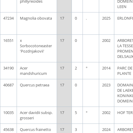
phillyreoides
DOMEIN
LEEN
47234
Magnolia obovata
17
0
.
2025
ERLONF
16551
x
17
0
2002
ARBORE
Sorbocotoneaster
LA TESSE
'Pozdnjakovii'
PROMEN
DELSAU
34190
Acer
17
2
°
2014
PARC DE
mandshuricum
PLANTE
40687
Quercus petraea
17
0
2023
DOMAIN
DE LAEK
KONINKL
DOMEIN
10035
Acer davidii subsp.
17
5
°
2002
HOF TER
grosseri
45638
Quercus frainetto
17
3
2024
ARBORE