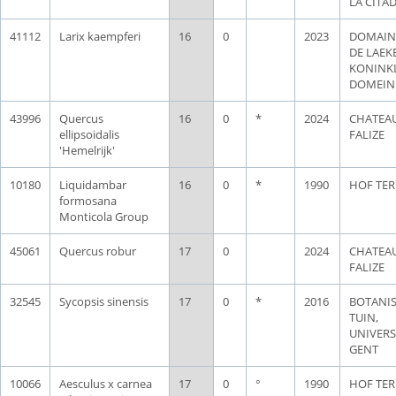
LA CITA
41112
Larix kaempferi
16
0
2023
DOMAIN
DE LAEK
KONINKL
DOMEIN
43996
Quercus
16
0
*
2024
CHATEAU
ellipsoidalis
FALIZE
'Hemelrijk'
10180
Liquidambar
16
0
*
1990
HOF TER
formosana
Monticola Group
45061
Quercus robur
17
0
2024
CHATEAU
FALIZE
32545
Sycopsis sinensis
17
0
*
2016
BOTANI
TUIN,
UNIVERS
GENT
10066
Aesculus x carnea
17
0
°
1990
HOF TER