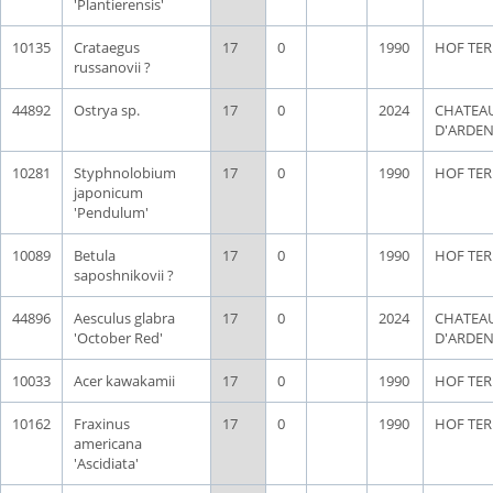
'Plantierensis'
10135
Crataegus
17
0
1990
HOF TER
russanovii ?
44892
Ostrya sp.
17
0
2024
CHATEA
D'ARDE
10281
Styphnolobium
17
0
1990
HOF TER
japonicum
'Pendulum'
10089
Betula
17
0
1990
HOF TER
saposhnikovii ?
44896
Aesculus glabra
17
0
2024
CHATEA
'October Red'
D'ARDE
10033
Acer kawakamii
17
0
1990
HOF TER
10162
Fraxinus
17
0
1990
HOF TER
americana
'Ascidiata'