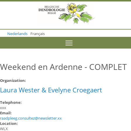
S
k
i
p
t
o
Nederlands
Français
m
a
Toggle menu visibility
i
n
c
o
Weekend en Ardenne - COMPLET
n
t
e
Organization:
n
Laura Wester & Evelyne Croegaert
t
Telephone:
xxx
Email:
raadpleeg.consultez@newsletter.xx
Location:
WLX