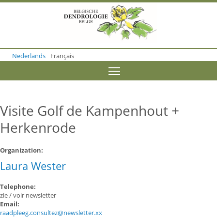
S
k
i
p
t
o
Nederlands
Français
m
a
Toggle menu visibility
i
n
c
o
Visite Golf de Kampenhout +
n
t
Herkenrode
e
n
t
Organization:
Laura Wester
Telephone:
zie / voir newsletter
Email:
raadpleeg.consultez@newsletter.xx