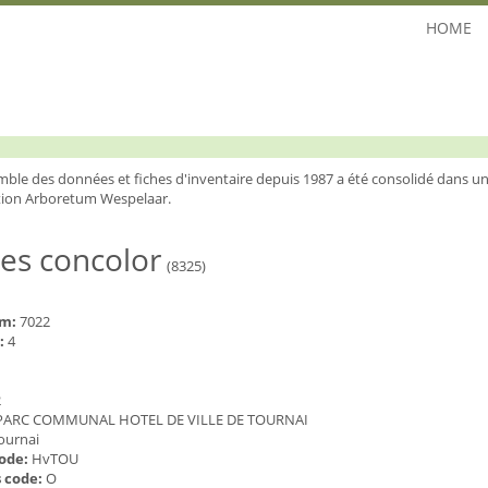
HOME
mble des données et fiches d'inventaire depuis 1987 a été consolidé dans un
ion Arboretum Wespelaar.
es concolor
(8325)
um:
7022
:
4
2
PARC COMMUNAL HOTEL DE VILLE DE TOURNAI
ournai
code:
HvTOU
 code:
O