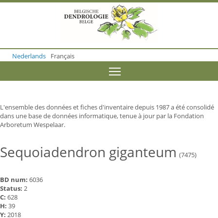
S
k
i
p
t
o
Nederlands
Français
m
a
Toggle menu visibility
i
n
c
o
L'ensemble des données et fiches d'inventaire depuis 1987 a été consolidé
n
dans une base de données informatique, tenue à jour par la Fondation
t
Arboretum Wespelaar.
e
n
t
Sequoiadendron giganteum
(7475)
BD num:
6036
Status:
2
C:
628
H:
39
Y:
2018