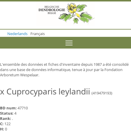
S
k
i
p
t
o
Nederlands
Français
m
a
Toggle menu visibility
i
n
c
o
L'ensemble des données et fiches d'inventaire depuis 1987 a été consolidé
n
dans une base de données informatique, tenue à jour par la Fondation
t
Arboretum Wespelaar.
e
n
t
x Cuprocyparis leylandii
(419479193)
BD num:
47710
Status:
4
Rank:
.
C:
122
H:
0