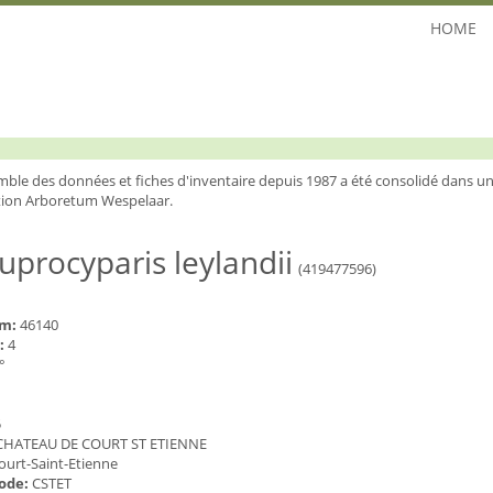
HOME
mble des données et fiches d'inventaire depuis 1987 a été consolidé dans un
ion Arboretum Wespelaar.
uprocyparis leylandii
(419477596)
um:
46140
:
4
°
5
CHATEAU DE COURT ST ETIENNE
ourt-Saint-Etienne
code:
CSTET