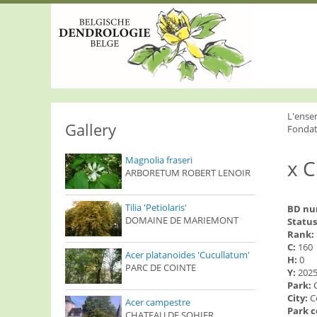
S
k
i
p
t
o
m
a
i
L'ense
n
Gallery
Fondat
c
o
Magnolia fraseri
x C
n
ARBORETUM ROBERT LENOIR
t
e
n
Tilia 'Petiolaris'
BD n
t
DOMAINE DE MARIEMONT
Status
Rank:
C:
160
Acer platanoides 'Cucullatum'
H:
0
PARC DE COINTE
Y:
202
Park:
City:
C
Acer campestre
Park 
CHATEAU DE SOHIER