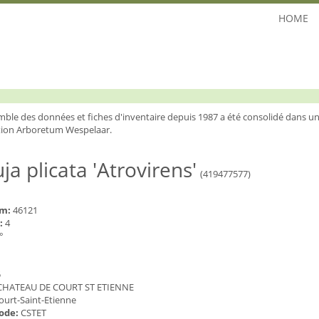
HOME
mble des données et fiches d'inventaire depuis 1987 a été consolidé dans un
ion Arboretum Wespelaar.
ja plicata 'Atrovirens'
(419477577)
um:
46121
:
4
°
5
CHATEAU DE COURT ST ETIENNE
ourt-Saint-Etienne
code:
CSTET