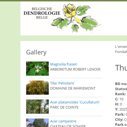
S
k
i
p
t
o
m
a
i
L'ense
n
Gallery
Fondat
c
o
Magnolia fraseri
Thu
n
ARBORETUM ROBERT LENOIR
t
e
n
Tilia 'Petiolaris'
BD n
t
DOMAINE DE MARIEMONT
Status
Rank:
C:
10
Acer platanoides 'Cucullatum'
H:
0
PARC DE COINTE
Y:
202
Park:
City:
C
Acer campestre
Park 
CHATEAU DE SOHIER