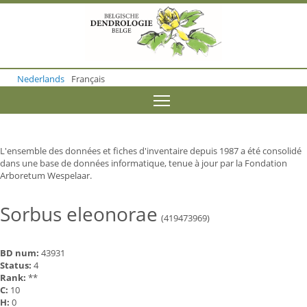
S
k
i
p
t
o
Nederlands
Français
m
a
Toggle menu visibility
i
n
c
o
L'ensemble des données et fiches d'inventaire depuis 1987 a été consolidé
n
dans une base de données informatique, tenue à jour par la Fondation
t
Arboretum Wespelaar.
e
n
t
Sorbus eleonorae
(419473969)
BD num:
43931
Status:
4
Rank:
**
C:
10
H:
0