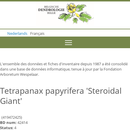
S
k
i
p
t
o
Nederlands
Français
m
a
Toggle menu visibility
i
n
c
o
L'ensemble des données et fiches d'inventaire depuis 1987 a été consolidé
n
dans une base de données informatique, tenue à jour par la Fondation
t
Arboretum Wespelaar.
e
n
t
Tetrapanax papyrifera 'Steroidal
Giant'
(419472425)
BD num:
42414
Status:
4