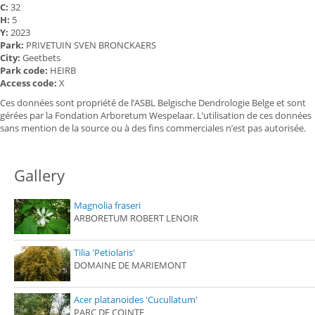
C:
32
H:
5
Y:
2023
Park:
PRIVETUIN SVEN BRONCKAERS
City:
Geetbets
Park code:
HEIRB
Access code:
X
Ces données sont propriété de l’ASBL Belgische Dendrologie Belge et sont
gérées par la Fondation Arboretum Wespelaar. L’utilisation de ces données
sans mention de la source ou à des fins commerciales n’est pas autorisée.
Gallery
Magnolia fraseri
ARBORETUM ROBERT LENOIR
Tilia 'Petiolaris'
DOMAINE DE MARIEMONT
Acer platanoides 'Cucullatum'
PARC DE COINTE