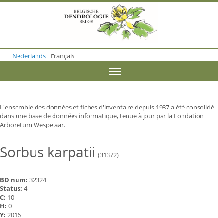
S
k
i
p
t
o
Nederlands
Français
m
a
Toggle menu visibility
i
n
c
o
L'ensemble des données et fiches d'inventaire depuis 1987 a été consolidé
n
dans une base de données informatique, tenue à jour par la Fondation
t
Arboretum Wespelaar.
e
n
t
Sorbus karpatii
(31372)
BD num:
32324
Status:
4
C:
10
H:
0
Y:
2016