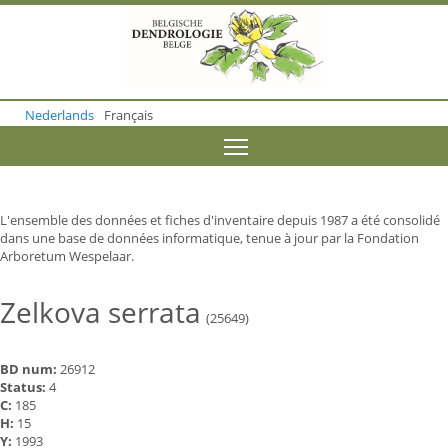
S
k
i
p
t
o
Nederlands
Français
m
a
Toggle menu visibility
i
n
c
o
L'ensemble des données et fiches d'inventaire depuis 1987 a été consolidé
n
dans une base de données informatique, tenue à jour par la Fondation
t
Arboretum Wespelaar.
e
n
t
Zelkova serrata
(25649)
BD num:
26912
Status:
4
C:
185
H:
15
Y:
1993