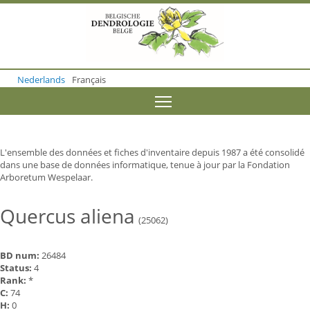
S
k
i
p
t
o
Nederlands
Français
m
a
Toggle menu visibility
i
n
c
o
L'ensemble des données et fiches d'inventaire depuis 1987 a été consolidé
n
dans une base de données informatique, tenue à jour par la Fondation
t
Arboretum Wespelaar.
e
n
t
Quercus aliena
(25062)
BD num:
26484
Status:
4
Rank:
*
C:
74
H:
0