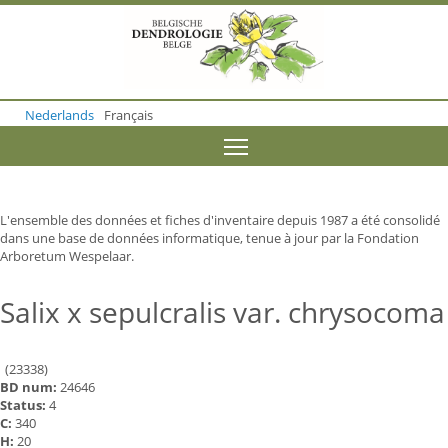
S
k
i
p
t
o
Nederlands
Français
m
a
Toggle menu visibility
i
n
c
o
L'ensemble des données et fiches d'inventaire depuis 1987 a été consolidé
n
dans une base de données informatique, tenue à jour par la Fondation
t
Arboretum Wespelaar.
e
n
t
Salix x sepulcralis var. chrysocoma
(23338)
BD num:
24646
Status:
4
C:
340
H:
20