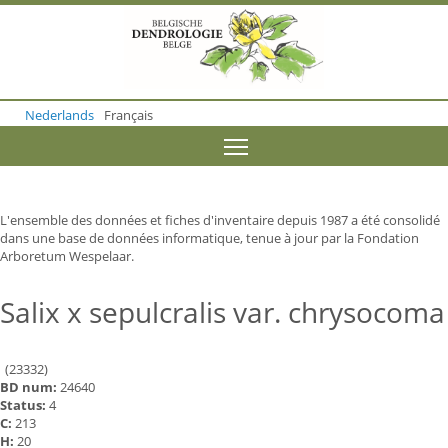
S
k
i
p
t
o
Nederlands
Français
m
a
Toggle menu visibility
i
n
c
o
L'ensemble des données et fiches d'inventaire depuis 1987 a été consolidé
n
dans une base de données informatique, tenue à jour par la Fondation
t
Arboretum Wespelaar.
e
n
t
Salix x sepulcralis var. chrysocoma
(23332)
BD num:
24640
Status:
4
C:
213
H:
20