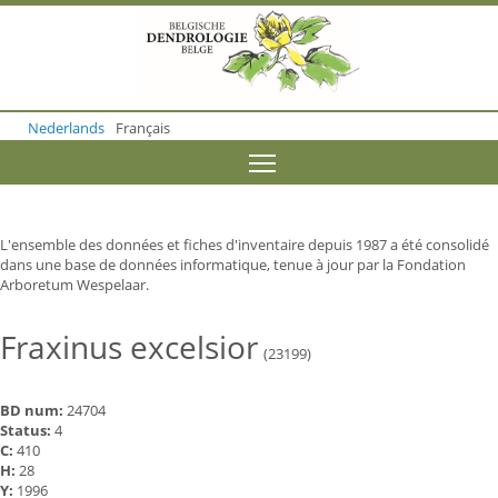
S
k
i
p
t
o
Nederlands
Français
m
a
Toggle menu visibility
i
n
c
o
L'ensemble des données et fiches d'inventaire depuis 1987 a été consolidé
n
dans une base de données informatique, tenue à jour par la Fondation
t
Arboretum Wespelaar.
e
n
t
Fraxinus excelsior
(23199)
BD num:
24704
Status:
4
C:
410
H:
28
Y:
1996