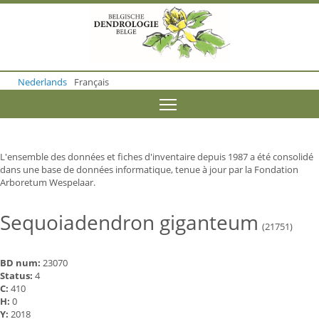
S
k
i
p
t
o
Nederlands
Français
m
a
Toggle menu visibility
i
n
c
o
L'ensemble des données et fiches d'inventaire depuis 1987 a été consolidé
n
dans une base de données informatique, tenue à jour par la Fondation
t
Arboretum Wespelaar.
e
n
t
Sequoiadendron giganteum
(21751)
BD num:
23070
Status:
4
C:
410
H:
0
Y:
2018