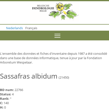
S
k
i
p
t
o
Nederlands
Français
m
a
Toggle menu visibility
i
n
c
o
L'ensemble des données et fiches d'inventaire depuis 1987 a été consolidé
n
dans une base de données informatique, tenue à jour par la Fondation
t
Arboretum Wespelaar.
e
n
t
Sassafras albidum
(21450)
BD num:
22766
Status:
4
Rank:
°
C:
140
H:
0