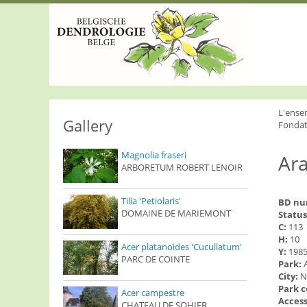
S
k
i
p
t
o
m
a
i
L'ense
n
Gallery
Fondat
c
o
Magnolia fraseri
Ar
n
ARBORETUM ROBERT LENOIR
t
e
n
Tilia 'Petiolaris'
BD n
t
DOMAINE DE MARIEMONT
Status
C:
113
H:
10
Acer platanoides 'Cucullatum'
Y:
198
PARC DE COINTE
Park:
City:
N
Park 
Acer campestre
Access
CHATEAU DE SOHIER