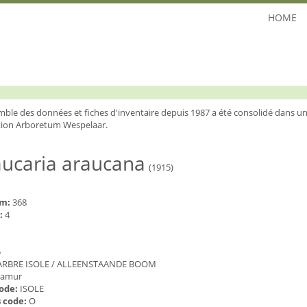
HOME
mble des données et fiches d'inventaire depuis 1987 a été consolidé dans un
ion Arboretum Wespelaar.
aucaria araucana
(1915)
um:
368
:
4
5
ARBRE ISOLE / ALLEENSTAANDE BOOM
amur
code:
ISOLE
 code:
O