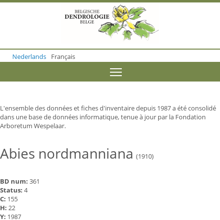
S
k
i
p
t
o
Nederlands
Français
m
a
Toggle menu visibility
i
n
c
o
L'ensemble des données et fiches d'inventaire depuis 1987 a été consolidé
n
dans une base de données informatique, tenue à jour par la Fondation
t
Arboretum Wespelaar.
e
n
t
Abies nordmanniana
(1910)
BD num:
361
Status:
4
C:
155
H:
22
Y:
1987