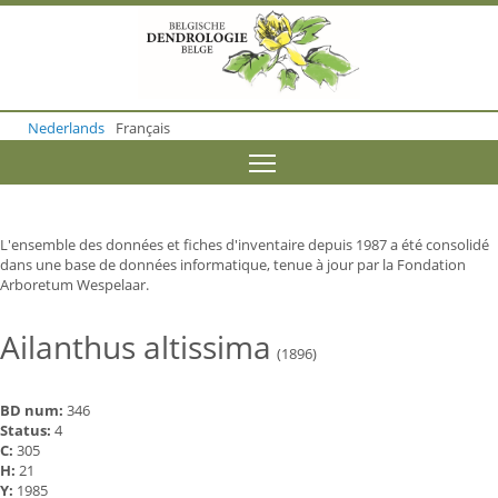
S
k
i
p
t
o
Nederlands
Français
m
a
Toggle menu visibility
i
n
c
o
L'ensemble des données et fiches d'inventaire depuis 1987 a été consolidé
n
dans une base de données informatique, tenue à jour par la Fondation
t
Arboretum Wespelaar.
e
n
t
Ailanthus altissima
(1896)
BD num:
346
Status:
4
C:
305
H:
21
Y:
1985