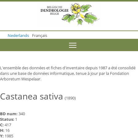
S
k
i
p
t
o
Nederlands
Français
m
a
Toggle menu visibility
i
n
c
o
L'ensemble des données et fiches d'inventaire depuis 1987 a été consolidé
n
dans une base de données informatique, tenue à jour par la Fondation
t
Arboretum Wespelaar.
e
n
t
Castanea sativa
(1890)
BD num:
340
Status:
1
C:
417
H:
16
Y:
1985