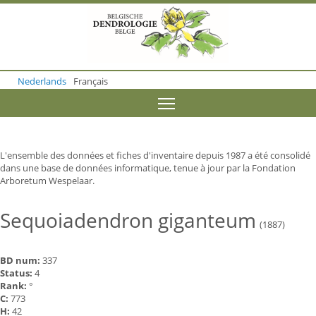
S
k
i
p
t
o
Nederlands
Français
m
a
Toggle menu visibility
i
n
c
o
L'ensemble des données et fiches d'inventaire depuis 1987 a été consolidé
n
dans une base de données informatique, tenue à jour par la Fondation
t
Arboretum Wespelaar.
e
n
t
Sequoiadendron giganteum
(1887)
BD num:
337
Status:
4
Rank:
°
C:
773
H:
42