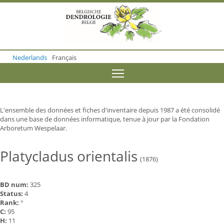
S
k
i
p
t
o
Nederlands
Français
m
a
Toggle menu visibility
i
n
c
o
L'ensemble des données et fiches d'inventaire depuis 1987 a été consolidé
n
dans une base de données informatique, tenue à jour par la Fondation
t
Arboretum Wespelaar.
e
n
t
Platycladus orientalis
(1876)
BD num:
325
Status:
4
Rank:
°
C:
95
H:
11