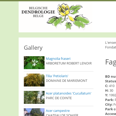
S
k
i
p
t
o
m
a
i
L'ense
n
Gallery
Fondat
c
o
Magnolia fraseri
Fag
n
ARBORETUM ROBERT LENOIR
t
e
n
Tilia 'Petiolaris'
BD n
t
DOMAINE DE MARIEMONT
Status
C:
410
H:
30
Acer platanoides 'Cucullatum'
Y:
199
PARC DE COINTE
Park:
City:
F
Park 
Acer campestre
Access
CHATEAU DE SOHIER