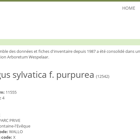
HOME
mble des données et fiches d'inventaire depuis 1987 a été consolidé dans un
ion Arboretum Wespelaar.
us sylvatica f. purpurea
(12542)
um:
11555
:
4
2
PARC PRIVE
ontaine-l'Evêque
code:
WALLO
 code:
X