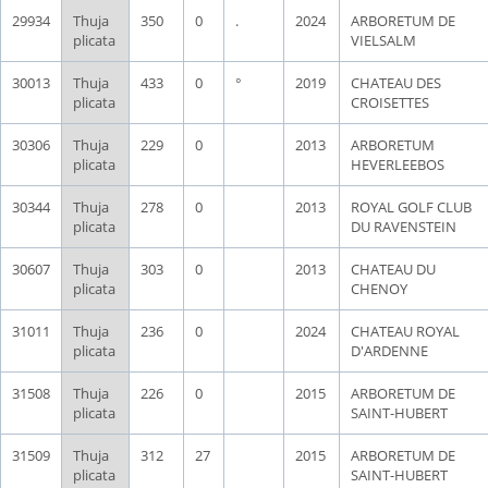
29934
Thuja
350
0
.
2024
ARBORETUM DE
plicata
VIELSALM
30013
Thuja
433
0
°
2019
CHATEAU DES
plicata
CROISETTES
30306
Thuja
229
0
2013
ARBORETUM
plicata
HEVERLEEBOS
30344
Thuja
278
0
2013
ROYAL GOLF CLUB
plicata
DU RAVENSTEIN
30607
Thuja
303
0
2013
CHATEAU DU
plicata
CHENOY
31011
Thuja
236
0
2024
CHATEAU ROYAL
plicata
D'ARDENNE
31508
Thuja
226
0
2015
ARBORETUM DE
plicata
SAINT-HUBERT
31509
Thuja
312
27
2015
ARBORETUM DE
plicata
SAINT-HUBERT