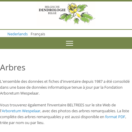
S
k
i
p
t
o
Nederlands
Français
m
a
Toggle menu visibility
i
n
c
o
Arbres
n
t
e
L'ensemble des données et fiches d'inventaire depuis 1987 a été consolidé
n
dans une base de données informatique tenue à jour par la Fondation
t
Arboretum Wespelaar.
Vous trouverez également l’inventaire BELTREES sur le site Web de
l'
Arboretum Wespelaar
, avec des photos des arbres remarquables. L
a liste
complète des arbres remarquables y est aussi disponible en
format PDF
,
triée par nom ou par lieu.