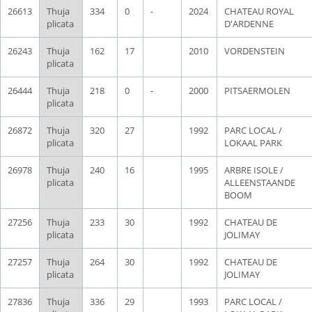
26613
Thuja
334
0
-
2024
CHATEAU ROYAL
plicata
D'ARDENNE
26243
Thuja
162
17
2010
VORDENSTEIN
plicata
26444
Thuja
218
0
-
2000
PITSAERMOLEN
plicata
26872
Thuja
320
27
1992
PARC LOCAL /
plicata
LOKAAL PARK
26978
Thuja
240
16
1995
ARBRE ISOLE /
plicata
ALLEENSTAANDE
BOOM
27256
Thuja
233
30
1992
CHATEAU DE
plicata
JOLIMAY
27257
Thuja
264
30
1992
CHATEAU DE
plicata
JOLIMAY
27836
Thuja
336
29
1993
PARC LOCAL /