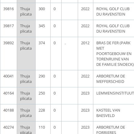
39816
Thuja
300
0
2022
ROYAL GOLF CLUB
plicata
DU RAVENSTEIN
39817
Thuja
345
0
2022
ROYAL GOLF CLUB
plicata
DU RAVENSTEIN
39892
Thuja
374
0
.
2012
BRAS DE FER (PARK
plicata
MET
POORTGEBOUW EN
TORENRUINE VAN
DE FAMILIE SNOECK)
40041
Thuja
290
0
2022
ARBORETUM DE
plicata
MEFFERSCHEID
40164
Thuja
250
0
2023
LEMMENSINSTITUUT
plicata
40188
Thuja
228
0
2023
KASTEEL VAN
plicata
BAESVELD
40274
Thuja
110
0
2023
ARBORETUM DE
plicata
FORRIERES