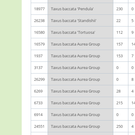
18977
Taxus baccata 'Pendula'
230
0
26238
Taxus baccata 'Standishii'
22
5
16580
Taxus baccata 'Tortuosa'
112
9
16579
Taxus baccata Aurea Group
157
1
1937
Taxus baccata Aurea Group
153
7
3137
Taxus baccata Aurea Group
0
0
26299
Taxus baccata Aurea Group
0
8
6269
Taxus baccata Aurea Group
28
4
6733
Taxus baccata Aurea Group
215
1
6914
Taxus baccata Aurea Group
0
0
24551
Taxus baccata Aurea Group
250
4