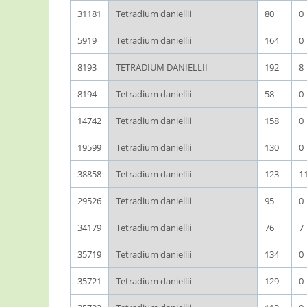
31181
Tetradium daniellii
80
0
5919
Tetradium daniellii
164
0
8193
TETRADIUM DANIELLII
192
8
8194
Tetradium daniellii
58
0
14742
Tetradium daniellii
158
0
19599
Tetradium daniellii
130
0
38858
Tetradium daniellii
123
1
29526
Tetradium daniellii
95
0
34179
Tetradium daniellii
76
7
35719
Tetradium daniellii
134
0
35721
Tetradium daniellii
129
0