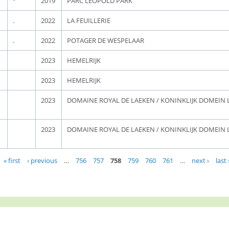
°
2019
PARC LEOPOLD PARK
.
2022
LA FEUILLERIE
.
2022
POTAGER DE WESPELAAR
2023
HEMELRIJK
2023
HEMELRIJK
2023
DOMAINE ROYAL DE LAEKEN / KONINKLIJK DOMEIN 
2023
DOMAINE ROYAL DE LAEKEN / KONINKLIJK DOMEIN 
« first
‹ previous
…
756
757
758
759
760
761
…
next ›
last 