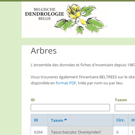
S
k
i
p
t
o
m
a
Arbres
i
n
c
o
L'ensemble des données et fiches d'inventaire depuis 198
n
t
Vous trouverez également l’inventaire BELTREES sur le site
e
disponible en
format PDF
, triée par nom ou par lieu.
n
t
ID
Taxon
ID
Circ.
H
Taxon
6264
Taxus baccata 'Overeynderi'
6
1