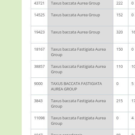
43721
Taxus baccata Aurea Group
222
0
14525
Taxus baccata Aurea Group
152
0
19423
Taxus baccata Aurea Group
320
1
18167
Taxus baccata Fastigiata Aurea
150
0
Group
38857
Taxus baccata Fastigiata Aurea
110
1
Group
9000
TAXUS BACCATA FASTIGIATA
0
5
AUREA GROUP
3843
Taxus baccata Fastigiata Aurea
215
1
Group
11098
Taxus baccata Fastigiata Aurea
0
4
Group