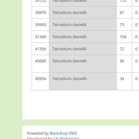
35722
Tetradium daniellii
112
0
39876
Tetradium daniellii
67
0
39969
Tetradium daniellii
73
0
41346
Tetradium daniellii
104
0
41356
Tetradium daniellii
72
0
40690
Tetradium daniellii
99
0
40954
Tetradium daniellii
34
0
Pages
Powered by
Backdrop CMS
Developed by
LN Webworks