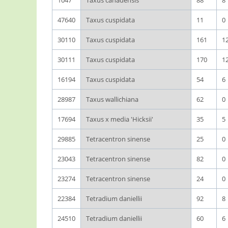
1047
Taxus canadensis
88
8
47640
Taxus cuspidata
11
0
30110
Taxus cuspidata
161
1
30111
Taxus cuspidata
170
1
16194
Taxus cuspidata
54
6
28987
Taxus wallichiana
62
0
17694
Taxus x media 'Hicksii'
35
5
29885
Tetracentron sinense
25
0
23043
Tetracentron sinense
82
0
23274
Tetracentron sinense
24
0
22384
Tetradium daniellii
92
8
24510
Tetradium daniellii
60
6