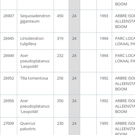
BOOM
26907
Sequoiadendron
450
24
1993
ARBRE ISOL
giganteum
ALLEENST
BOOM
26945
Liriodendron
319
24
1994
PARC LOCA
tulipifera
LOKAAL P
26949
Acer
232
24
1994
PARC LOCA
pseudoplatanus
LOKAAL P
'Leopoldii'
26952
Tilia tomentosa
256
24
1992
ARBRE ISOL
ALLEENST
BOOM
26956
Acer
350
24
1992
ARBRE ISOL
pseudoplatanus
ALLEENST
'Leopoldii'
BOOM
27009
Quercus
230
24
1995
ARBRE ISOL
palustris
ALLEENST
BOOM