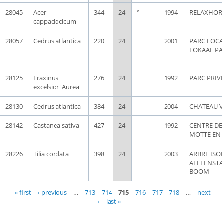
28045
Acer
344
24
°
1994
RELAXHOR
cappadocicum
28057
Cedrus atlantica
220
24
2001
PARC LOCA
LOKAAL P
28125
Fraxinus
276
24
1992
PARC PRIV
excelsior 'Aurea'
28130
Cedrus atlantica
384
24
2004
CHATEAU 
28142
Castanea sativa
427
24
1992
CENTRE DE
MOTTE EN
28226
Tilia cordata
398
24
2003
ARBRE ISOL
ALLEENST
BOOM
Pages
« first
‹ previous
…
713
714
715
716
717
718
…
next
›
last »