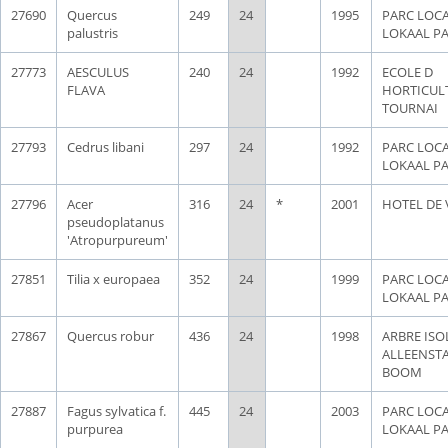
27690
Quercus
249
24
1995
PARC LOCA
palustris
LOKAAL P
27773
AESCULUS
240
24
1992
ECOLE D
FLAVA
HORTICUL
TOURNAI
27793
Cedrus libani
297
24
1992
PARC LOCA
LOKAAL P
27796
Acer
316
24
*
2001
HOTEL DE 
pseudoplatanus
'Atropurpureum'
27851
Tilia x europaea
352
24
1999
PARC LOCA
LOKAAL P
27867
Quercus robur
436
24
1998
ARBRE ISOL
ALLEENST
BOOM
27887
Fagus sylvatica f.
445
24
2003
PARC LOCA
purpurea
LOKAAL P