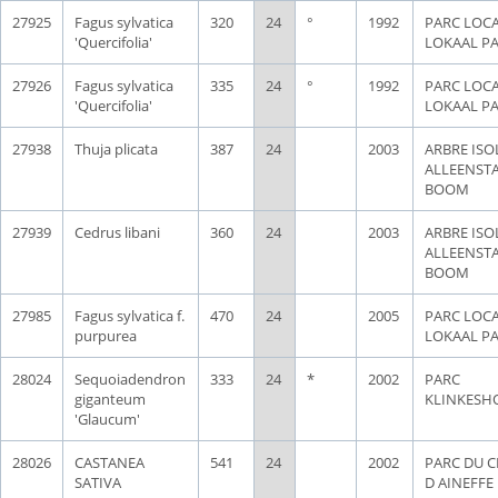
27925
Fagus sylvatica
320
24
°
1992
PARC LOCA
'Quercifolia'
LOKAAL P
27926
Fagus sylvatica
335
24
°
1992
PARC LOCA
'Quercifolia'
LOKAAL P
27938
Thuja plicata
387
24
2003
ARBRE ISOL
ALLEENST
BOOM
27939
Cedrus libani
360
24
2003
ARBRE ISOL
ALLEENST
BOOM
27985
Fagus sylvatica f.
470
24
2005
PARC LOCA
purpurea
LOKAAL P
28024
Sequoiadendron
333
24
*
2002
PARC
giganteum
KLINKESH
'Glaucum'
28026
CASTANEA
541
24
2002
PARC DU 
SATIVA
D AINEFFE