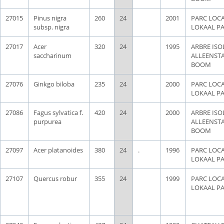
27015
Pinus nigra
260
24
2001
PARC LOCA
subsp. nigra
LOKAAL P
27017
Acer
320
24
1995
ARBRE ISOL
saccharinum
ALLEENST
BOOM
27076
Ginkgo biloba
235
24
2000
PARC LOCA
LOKAAL P
27086
Fagus sylvatica f.
420
24
2000
ARBRE ISOL
purpurea
ALLEENST
BOOM
27097
Acer platanoides
380
24
.
1996
PARC LOCA
LOKAAL P
27107
Quercus robur
355
24
1999
PARC LOCA
LOKAAL P