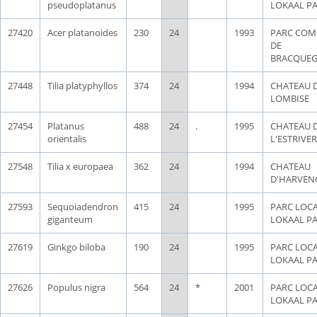
pseudoplatanus
LOKAAL P
27420
Acer platanoides
230
24
1993
PARC CO
DE
BRACQUEG
27448
Tilia platyphyllos
374
24
1994
CHATEAU 
LOMBISE
27454
Platanus
488
24
.
1995
CHATEAU 
orientalis
L'ESTRIVER
27548
Tilia x europaea
362
24
1994
CHATEAU
D'HARVEN
27593
Sequoiadendron
415
24
1995
PARC LOCA
giganteum
LOKAAL P
27619
Ginkgo biloba
190
24
1995
PARC LOCA
LOKAAL P
27626
Populus nigra
564
24
*
2001
PARC LOCA
LOKAAL P