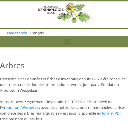
S
k
i
p
t
o
Nederlands
Français
m
a
Toggle menu visibility
i
n
c
o
Arbres
n
t
e
L'ensemble des données et fiches d'inventaire depuis 1987 a été consolidé
n
dans une base de données informatique tenue à jour par la Fondation
t
Arboretum Wespelaar.
Vous trouverez également l’inventaire BELTREES sur le site Web de
l'
Arboretum Wespelaar
, avec des photos des arbres remarquables. L
a liste
complète des arbres remarquables y est aussi disponible en
format PDF
,
triée par nom ou par lieu.