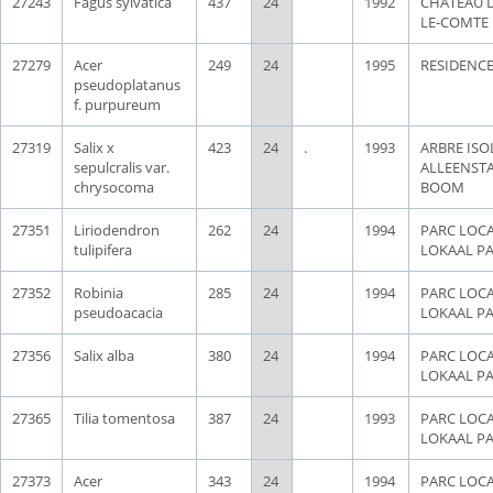
27243
Fagus sylvatica
437
24
1992
CHATEAU D
LE-COMTE
27279
Acer
249
24
1995
RESIDENCE
pseudoplatanus
f. purpureum
27319
Salix x
423
24
.
1993
ARBRE ISOL
sepulcralis var.
ALLEENST
chrysocoma
BOOM
27351
Liriodendron
262
24
1994
PARC LOCA
tulipifera
LOKAAL P
27352
Robinia
285
24
1994
PARC LOCA
pseudoacacia
LOKAAL P
27356
Salix alba
380
24
1994
PARC LOCA
LOKAAL P
27365
Tilia tomentosa
387
24
1993
PARC LOCA
LOKAAL P
27373
Acer
343
24
1994
PARC LOCA