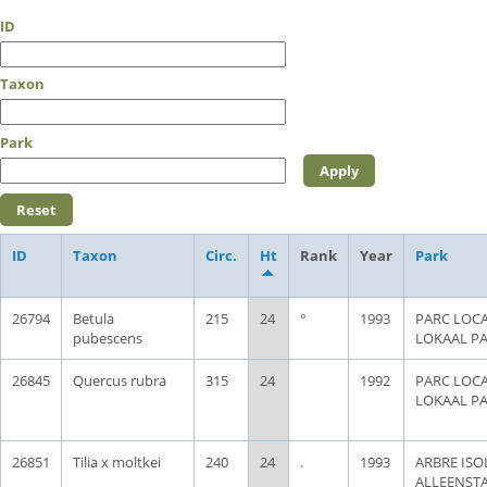
ID
Taxon
Park
ID
Taxon
Circ.
Ht
Rank
Year
Park
26794
Betula
215
24
°
1993
PARC LOCA
pubescens
LOKAAL P
26845
Quercus rubra
315
24
1992
PARC LOCA
LOKAAL P
26851
Tilia x moltkei
240
24
.
1993
ARBRE ISOL
ALLEENST