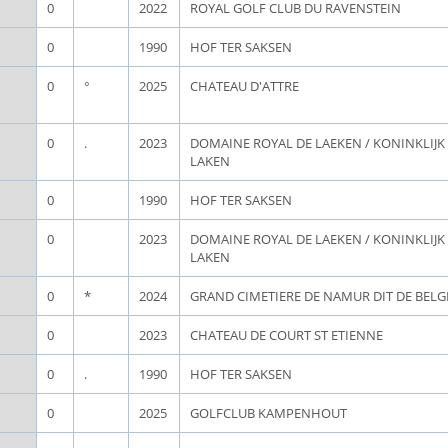
0
2022
ROYAL GOLF CLUB DU RAVENSTEIN
0
1990
HOF TER SAKSEN
0
°
2025
CHATEAU D'ATTRE
0
.
2023
DOMAINE ROYAL DE LAEKEN / KONINKLIJ
LAKEN
0
1990
HOF TER SAKSEN
0
2023
DOMAINE ROYAL DE LAEKEN / KONINKLIJ
LAKEN
0
*
2024
GRAND CIMETIERE DE NAMUR DIT DE BEL
0
2023
CHATEAU DE COURT ST ETIENNE
0
.
1990
HOF TER SAKSEN
0
2025
GOLFCLUB KAMPENHOUT