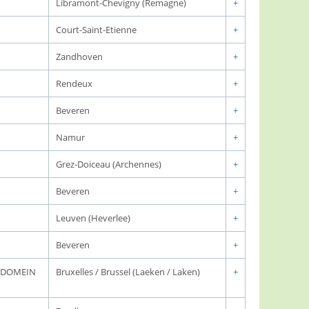
Libramont-Chevigny (Remagne)
+
Court-Saint-Etienne
+
Zandhoven
+
Rendeux
+
Beveren
+
Namur
+
Grez-Doiceau (Archennes)
+
Beveren
+
Leuven (Heverlee)
+
Beveren
+
K DOMEIN
Bruxelles / Brussel (Laeken / Laken)
+