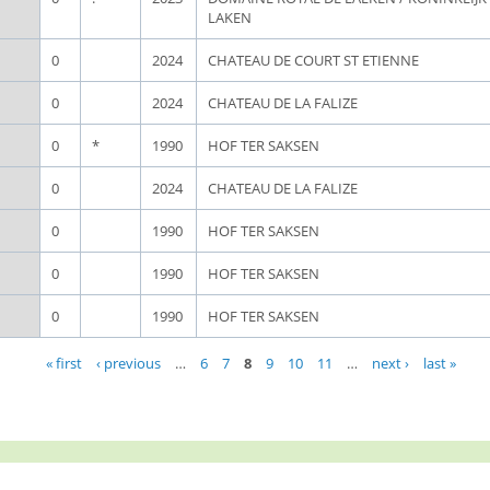
LAKEN
0
2024
CHATEAU DE COURT ST ETIENNE
0
2024
CHATEAU DE LA FALIZE
0
*
1990
HOF TER SAKSEN
0
2024
CHATEAU DE LA FALIZE
0
1990
HOF TER SAKSEN
0
1990
HOF TER SAKSEN
0
1990
HOF TER SAKSEN
« first
‹ previous
…
6
7
8
9
10
11
…
next ›
last »