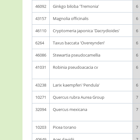
46092
Ginkgo biloba 'Tremonia'
6
43157
Magnolia officinalis
6
46110
Cryptomeria japonica 'Dacrydioides'
6
6264
Taxus baccata 'Overeynderi'
6
46086
Stewartia pseudocamellia
6
41031
Robinia pseudoacacia cv
6
43238
Larix kaempferi 'Pendula'
6
10271
Quercus rubra Aurea Group
7
32094
Quercus mexicana
7
10203
Picea torano
7
40649
Acer davidii
7