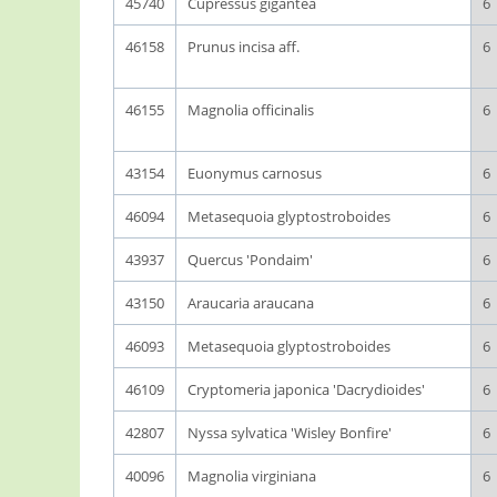
45740
Cupressus gigantea
6
46158
Prunus incisa aff.
6
46155
Magnolia officinalis
6
43154
Euonymus carnosus
6
46094
Metasequoia glyptostroboides
6
43937
Quercus 'Pondaim'
6
43150
Araucaria araucana
6
46093
Metasequoia glyptostroboides
6
46109
Cryptomeria japonica 'Dacrydioides'
6
42807
Nyssa sylvatica 'Wisley Bonfire'
6
40096
Magnolia virginiana
6