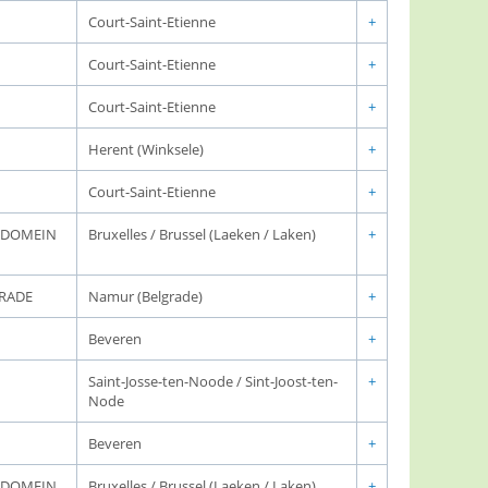
Court-Saint-Etienne
+
Court-Saint-Etienne
+
Court-Saint-Etienne
+
Herent (Winksele)
+
Court-Saint-Etienne
+
K DOMEIN
Bruxelles / Brussel (Laeken / Laken)
+
GRADE
Namur (Belgrade)
+
Beveren
+
Saint-Josse-ten-Noode / Sint-Joost-ten-
+
Node
Beveren
+
K DOMEIN
Bruxelles / Brussel (Laeken / Laken)
+