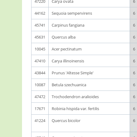
47220
Carya ovata
6
44162
Sequoia sempervirens
6
45741
Carpinus fangiana
6
45631
Quercus alba
6
10045
Acer pectinatum
6
47410
Carya illinoinensis
6
43844
Prunus 'Altesse Simple'
6
10087
Betula szechuanica
6
47472
Trochodendron aralioides
6
17671
Robinia hispida var. fertilis
6
41224
Quercus bicolor
6