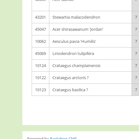
43201
Stewartia malacodendron
7
45047
Acer shirasawanum 'Jordan'
7
10062
Aesculus pavia 'Humilis'
7
45069
Liriodendron tulipifera
7
10124
Crataegus champlainensis
7
10122
Crataegus arctoris ?
7
10123
Crataegus basilica ?
7
Pages
Powered by
Backdrop CMS