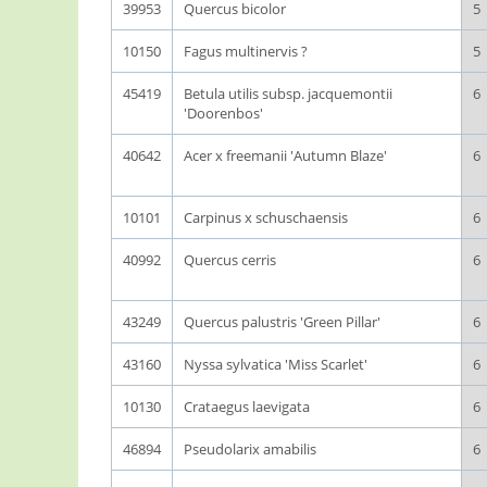
39953
Quercus bicolor
5
10150
Fagus multinervis ?
5
45419
Betula utilis subsp. jacquemontii
6
'Doorenbos'
40642
Acer x freemanii 'Autumn Blaze'
6
10101
Carpinus x schuschaensis
6
40992
Quercus cerris
6
43249
Quercus palustris 'Green Pillar'
6
43160
Nyssa sylvatica 'Miss Scarlet'
6
10130
Crataegus laevigata
6
46894
Pseudolarix amabilis
6