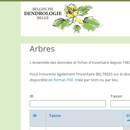
S
k
i
p
t
o
m
a
Arbres
i
n
c
o
L'ensemble des données et fiches d'inventaire depuis 198
n
t
Vous trouverez également l’inventaire BELTREES sur le site
e
disponible en
format PDF
, triée par nom ou par lieu.
n
t
ID
Taxon
ID
Taxon
Ci