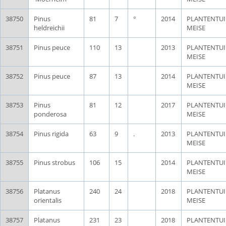
38750
Pinus
81
7
°
2014
PLANTENTU
heldreichii
MEISE
38751
Pinus peuce
110
13
2013
PLANTENTU
MEISE
38752
Pinus peuce
87
13
2014
PLANTENTU
MEISE
38753
Pinus
81
12
2017
PLANTENTU
ponderosa
MEISE
38754
Pinus rigida
63
9
.
2013
PLANTENTU
MEISE
38755
Pinus strobus
106
15
2014
PLANTENTU
MEISE
38756
Platanus
240
24
2018
PLANTENTU
orientalis
MEISE
38757
Platanus
231
23
2018
PLANTENTU