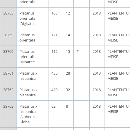
orientalis
MEISE
38758
Platanus
108
12
.
2018
PLANTENTU
orientalis
MEISE
'Digitata'
38759
Platanus
121
14
2018
PLANTENTU
orientalis
MEISE
38760
Platanus
112
15
*
2018
PLANTENTU
orientalis
MEISE
'Minaret'
38761
Platanus x
435
28
2013
PLANTENTU
hispanica
MEISE
38762
Platanus x
420
32
2018
PLANTENTU
hispanica
MEISE
38763
Platanus x
62
8
2018
PLANTENTU
hispanica
MEISE
'Alphen's
Globe'