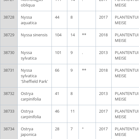
obliqua
MEISE
38728
Nyssa
44
8
2017
PLANTENTU
aquatica
MEISE
38729
Nyssa sinensis
104
14
**
2018
PLANTENTU
MEISE
38730
Nyssa
101
9
.
2013
PLANTENTU
sylvatica
MEISE
38731
Nyssa
66
9
**
2018
PLANTENTU
sylvatica
MEISE
'Sheffield Park'
38732
Ostrya
41
8
2013
PLANTENTU
carpinifolia
MEISE
38733
Ostrya
46
11
2017
PLANTENTU
carpinifolia
MEISE
38734
Ostrya
28
7
°
2017
PLANTENTU
japonica
MEISE