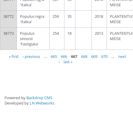
'Italica'
MEISE
38772
Populus nigra
259
35
2018
PLANTENTU
'Italica'
MEISE
38773
Populus
254
18
2013
PLANTENTU
simonii
MEISE
'Fastigiata'
Pages
« first
‹ previous
…
665
666
667
668
669
670
…
next
›
last »
Powered by
Backdrop CMS
Developed by
LN Webworks