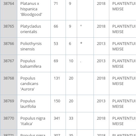
38764
Platanus x
71
9
2018
PLANTENTU
hispanica
MEISE
'Bloodgood'
38765
Platycladus
66
9
°
2018
PLANTENTU
orientalis
MEISE
38766
Poliothyrsis
53
6
*
2013
PLANTENTU
sinensis
MEISE
38767
Populus
69
10
.
2013
PLANTENTU
balsamifera
MEISE
38768
Populus
131
20
2018
PLANTENTU
candicans
MEISE
'Aurora'
38769
Populus
150
20
2013
PLANTENTU
laurifolia
MEISE
38770
Populus nigra
341
33
2018
PLANTENTU
'Italica'
MEISE
38771
Populus nigra
307
35
2018
PLANTENTU