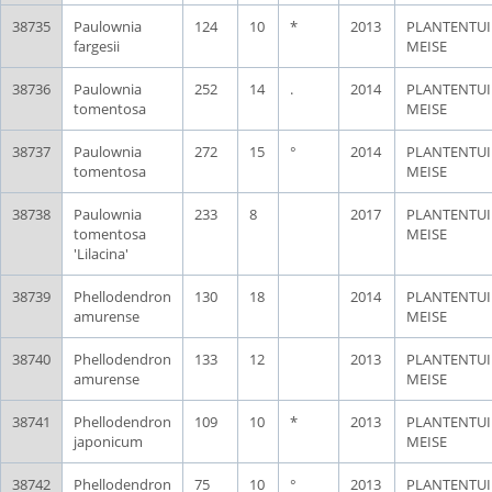
38735
Paulownia
124
10
*
2013
PLANTENTU
fargesii
MEISE
38736
Paulownia
252
14
.
2014
PLANTENTU
tomentosa
MEISE
38737
Paulownia
272
15
°
2014
PLANTENTU
tomentosa
MEISE
38738
Paulownia
233
8
2017
PLANTENTU
tomentosa
MEISE
'Lilacina'
38739
Phellodendron
130
18
2014
PLANTENTU
amurense
MEISE
38740
Phellodendron
133
12
2013
PLANTENTU
amurense
MEISE
38741
Phellodendron
109
10
*
2013
PLANTENTU
japonicum
MEISE
38742
Phellodendron
75
10
°
2013
PLANTENTU