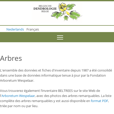
S
k
i
p
t
o
Nederlands
Français
m
a
Toggle menu visibility
i
n
c
o
Arbres
n
t
e
L'ensemble des données et fiches d'inventaire depuis 1987 a été consolidé
n
dans une base de données informatique tenue à jour par la Fondation
t
Arboretum Wespelaar.
Vous trouverez également l’inventaire BELTREES sur le site Web de
l'
Arboretum Wespelaar
, avec des photos des arbres remarquables. L
a liste
complète des arbres remarquables y est aussi disponible en
format PDF
,
triée par nom ou par lieu.