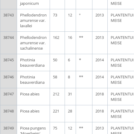
japonicum
MEISE
38743
Phellodendron
73
12
°
2013
PLANTENTU
amurense var.
MEISE
lavallei
38744
Phellodendron
162
16
**
2013
PLANTENTU
amurense var.
MEISE
sachalinense
38745
Photinia
50
6
*
2014
PLANTENTU
beauverdiana
MEISE
38746
Photinia
58
8
**
2014
PLANTENTU
beauverdiana
MEISE
38747
Picea abies
212
31
2018
PLANTENTU
MEISE
38748
Picea abies
221
28
2018
PLANTENTU
MEISE
38749
Picea pungens
75
12
**
2013
PLANTENTU
'Moerheim'
MEISE